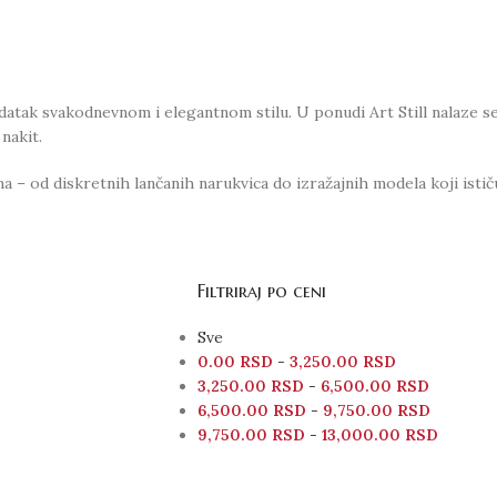
datak svakodnevnom i elegantnom stilu. U ponudi Art Still nalaze se
nakit.
a – od diskretnih lančanih narukvica do izražajnih modela koji istič
Filtriraj po ceni
Sve
0.00
RSD
-
3,250.00
RSD
3,250.00
RSD
-
6,500.00
RSD
6,500.00
RSD
-
9,750.00
RSD
9,750.00
RSD
-
13,000.00
RSD