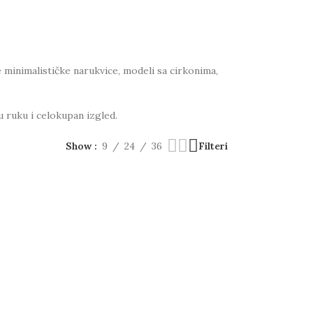
 minimalističke narukvice, modeli sa cirkonima,
u ruku i celokupan izgled.
Show
9
24
36
Filteri