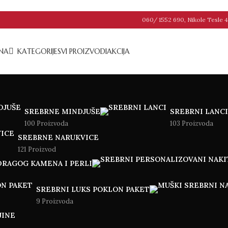
060/ 1552 690, Nikole Tesle 4
NA
KATEGORIJE
SVI PROIZVODI
AKCIJA
SREBRNE MINDJUŠE
SREBRNI LANCI
100 Proizvoda
103 Proizvoda
SREBRNE NARUKVICE
121 Proizvod
DRAGOG KAMENA I PERLI
SREBRNI LUKS POKLON PAKET
9 Proizvoda
JINE