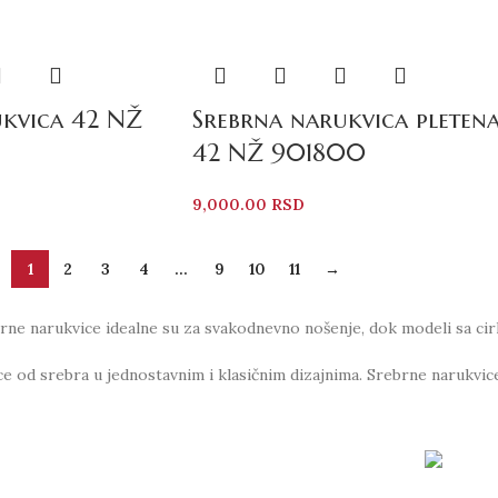
ukvica 42 NŽ
Srebrna narukvica pleten
42 NŽ 901800
9,000.00
RSD
1
2
3
4
…
9
10
11
→
brne narukvice idealne su za svakodnevno nošenje, dok modeli sa cirko
ce od srebra u jednostavnim i klasičnim dizajnima. Srebrne narukvi
bedno Poručivanje