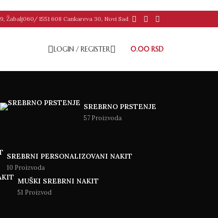
9, Žabalj
060/ 1551 608 Cankareva 30, Novi Sad
LOGIN / REGISTER
0.00
RSD
SREBRNO PRSTENJE
57 Proizvoda
SREBRNI PERSONALIZOVANI NAKIT
10 Proizvoda
MUŠKI SREBRNI NAKIT
51 Proizvod