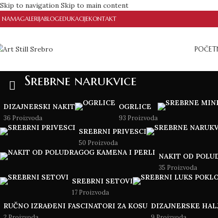
Skip to navigation
Skip to main content
 NAMA
GALERIJA
BLOG
EDUKACIJE
KONTAKT
POČET
Srebrne narukvice
DIZAJNERSKI NAKIT
OGRLICE
36 Proizvoda
93 Proizvoda
SREBRNI PRIVESCI
50 Proizvoda
NAKIT OD POLU
35 Proizvoda
SREBRNI SETOVI
17 Proizvoda
RUČNO IZRAĐENI FASCINATORI ZA KOSU
DIZAJNERSKE HAL
2 Proizvoda
9 Proizvoda