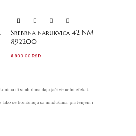
a
Srebrna narukvica 42 NM
892200
8,900.00
RSD
nima ili simbolima daju jači vizuelni efekat.
ce lako se kombinuju sa minđušama, prstenjem i