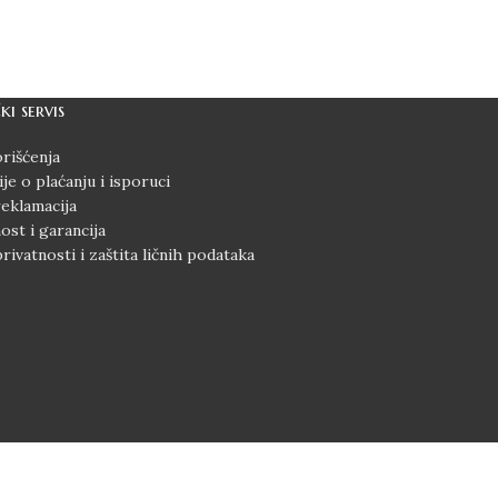
stava
d 2-5 dana Post Expressom
ki servis
rišćenja
je o plaćanju i isporuci
reklamacija
st i garancija
privatnosti i zaštita ličnih podataka