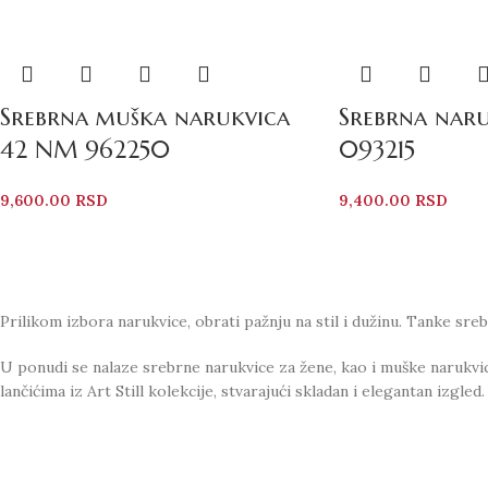
Srebrna muška narukvica
Srebrna nar
42 NM 962250
093215
9,600.00
RSD
9,400.00
RSD
Prilikom izbora narukvice, obrati pažnju na stil i dužinu. Tanke sre
U ponudi se nalaze srebrne narukvice za žene, kao i muške narukvi
lančićima iz Art Still kolekcije, stvarajući skladan i elegantan izgled.
Bez