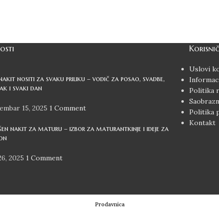
Brza Do
vaši podaci su zaštićeni
Dostava o
osti
Korisnič
Uslovi ko
nakit nositi za svaku priliku – vodič za posao, svadbe,
Informaci
zak i svaki dan
Politika 
Saobrazno
embar 15, 2025
1 Comment
Politika 
Kontakt
šen nakit za maturu – izbor za maturantkinje i ideje za
on
26, 2025
1 Comment
Prodavnica