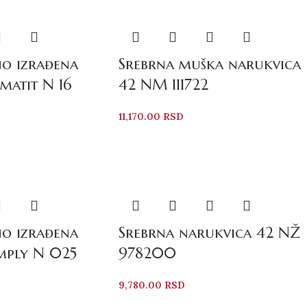
o izrađena
Srebrna muška narukvica
matit N 16
42 NM 111722
11,170.00
RSD
o izrađena
Srebrna narukvica 42 NŽ
mply N 025
978200
9,780.00
RSD