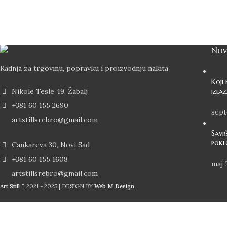
Svi 
Nov
Radnja za trgovinu, popravku i proizvodnju nakita
Koji 
Nikole Tesle 49, Žabalj
izla
+381 60 155 2690
sept
artstillsrebro@gmail.com
Savr
pokl
Cankareva 30, Novi Sad
+381 60 155 1608
maj 
artstillsrebro@gmail.com
Art Still
2021 - 2025 | DESIGN BY
Web M Design