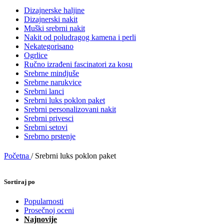
Dizajnerske haljine
Dizajnerski nakit
Muški srebrni nakit
Nakit od poludragog kamena i perli
Nekategorisano
Ogrlice
Ručno izrađeni fascinatori za kosu
Srebrne mindjuše
Srebrne narukvice
Srebrni lanci
Srebrni luks poklon paket
Srebrni personalizovani nakit
Srebrni privesci
Srebrni setovi
Srebrno prstenje
Početna
/
Srebrni luks poklon paket
Sortiraj po
Popularnosti
Prosečnoj oceni
Najnovije