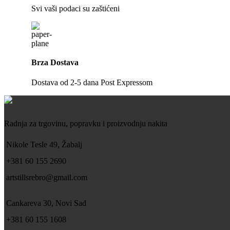
Svi vaši podaci su zaštićeni
Brza Dostava
Dostava od 2-5 dana Post Expressom
Radnja za trgovinu, popravku i proizvodnju nakita
Nikole Tesle 49, Žabalj
+381 60 155 2690
artstillsrebro@gmail.com
Cankareva 30, Novi Sad
+381 60 155 1608