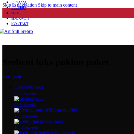
PERSONALIZOVANI NAKIT
O NAMA
Skip to navigation
Skip to main content
GALERIJA
BLOG
EDUKACIJE
KONTAKT
FASCINATORI
DIZAJNERSKE HALJINE
Srebrni luks poklon paket
OGRLICE
Kategorije
Dizajnerski nakit
PRIVESCI
36 Proizvoda
Ogrlice
93 Proizvoda
Srebrne mindjuše
100 Proizvoda
SETOVI
Srebrni lanci
103 Proizvoda
Srebrno prstenje