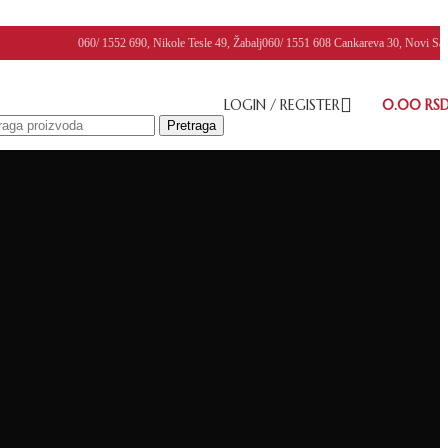
060/ 1552 690, Nikole Tesle 49, Žabalj
060/ 1551 608 Cankareva 30, Novi Sa
LOGIN / REGISTER
0.00
RS
Pretraga