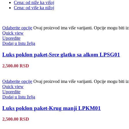
Cena: od niže ka višoj
Cena: od više ka nižoj
Odaberite opcije
Ovaj proizvod ima više varijanti. Opcije mogu biti iz
Quick view
Uporedite
Dodaj u listu želja
Luks poklon paket-Srce glatko sa alkom LPSG01
2,500.00
RSD
Odaberite opcije
Ovaj proizvod ima više varijanti. Opcije mogu biti iz
Quick view
Uporedite
Dodaj u listu želja
Luks poklon paket-Krug manji LPKM01
2,500.00
RSD