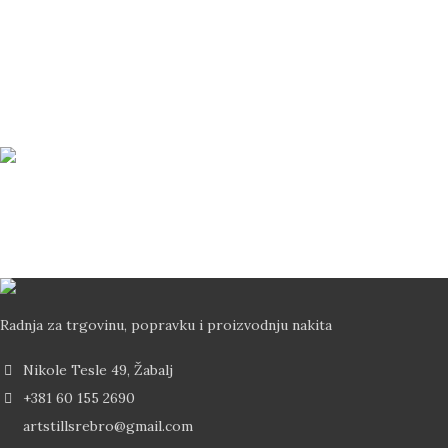
Bezbedno Poručivanje
Svi vaši podaci su zaštićeni
Brza Dostava
Dostava od 2-5 dana Post Expressom
Radnja za trgovinu, popravku i proizvodnju nakita
Nikole Tesle 49, Žabalj
+381 60 155 2690
artstillsrebro@gmail.com