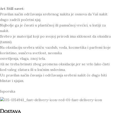
Art Still savet:
Pravilan način održavanja srebrnog nakita je osnova da Vaš nakit
dugo zadrži početni sjaj.
Najbolje ga je čuvati u plastičnoj ili pamučnoj vrećici, u kutiji za
nakit.
Srebro je materijal koji po svojoj prirodi ima sklonost da oksidira
(tamni).
Na oksidaciju srebra utiču: vazduh, voda, kozmetika i parfemi koje
koristimo, sunčeva svetlost, neonska
osvetljenja, vlaga, znoj tela.
Ali ne treba brinuti zbog promena oksidacije,jer se vrlo lako čisti
kod vašeg zlatara ili u kućnim uslovima.
Uz pravilan način čuvanja i održavanja srebrni nakit će dugo biti
blistav i sjajan.
Isporuka
Dostava