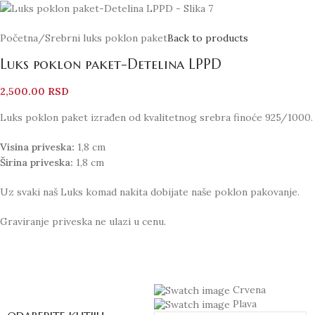
Početna
/
Srebrni luks poklon paket
Back to products
Luks poklon paket-Detelina LPPD
2,500.00
RSD
Luks poklon paket izrađen od kvalitetnog srebra finoće 925/1000.
Visina priveska:
1,8 cm
Širina priveska:
1,8 cm
Uz svaki naš Luks komad nakita dobijate naše poklon pakovanje.
Graviranje priveska ne ulazi u cenu.
Crvena
Plava