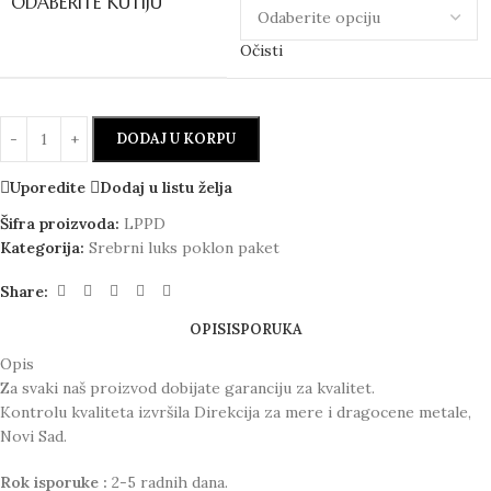
ODABERITE KUTIJU
Očisti
DODAJ U KORPU
Uporedite
Dodaj u listu želja
Šifra proizvoda:
LPPD
Kategorija:
Srebrni luks poklon paket
Share:
OPIS
ISPORUKA
Opis
Za svaki naš proizvod dobijate garanciju za kvalitet.
Kontrolu kvaliteta izvršila Direkcija za mere i dragocene metale,
Novi Sad.
Rok isporuke :
2-5 radnih dana.