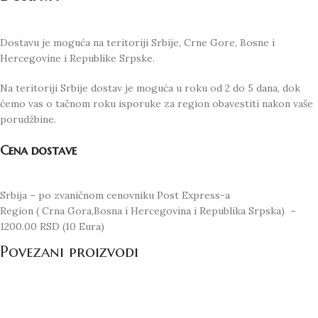
Dostavu je moguća na teritoriji Srbije, Crne Gore, Bosne i
Hercegovine i Republike Srpske.
Na teritoriji Srbije dostav je moguća u roku od 2 do 5 dana, dok
ćemo vas o tačnom roku isporuke za region obavestiti nakon vaše
porudžbine.
Cena dostave
Srbija – po zvaničnom cenovniku Post Express-a
Region ( Crna Gora,Bosna i Hercegovina i Republika Srpska) –
1200.00 RSD (10 Eura)
Povezani proizvodi