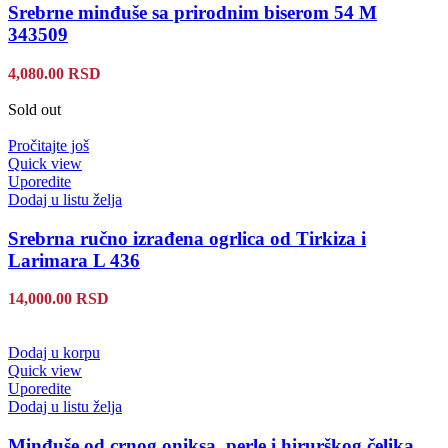
Srebrne minđuše sa prirodnim biserom 54 M
343509
4,080.00
RSD
Sold out
Pročitajte još
Quick view
Uporedite
Dodaj u listu želja
Srebrna ručno izrađena ogrlica od Tirkiza i
Larimara L 436
14,000.00
RSD
Dodaj u korpu
Quick view
Uporedite
Dodaj u listu želja
Minđuše od crnog oniksa, perle i hirurškog čelika