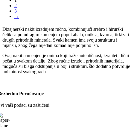
1
2
3
→
Dizajnerski nakit izrađujem ručno, kombinujući srebro i hirurški
čelik sa poludragim kamenjem poput ahata, oniksa, kvarca, tirkiza i
drugih prirodnih minerala. Svaki kamen ima svoju strukturu i
nijansu, zbog čega nijedan komad nije potpuno isti.
Ovaj nakit namenjen je onima koji traže autentičnost, kvalitet i lični
pečat u svakom detalju. Zbog ručne izrade i prirodnih materijala,
moguća su blaga odstupanja u boji i strukturi, što dodatno potvrđuje
unikatnost svakog rada.
Bezbedno Poručivanje
vi vaši podaci su zaštićeni