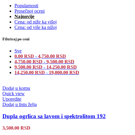
Popularnosti
Prosečnoj oceni
Najnovije
Cena: od niže ka višoj
Cena: od više ka nižoj
Filtriraj po ceni
Sve
0.00
RSD
-
4,750.00
RSD
4,750.00
RSD
-
9,500.00
RSD
9,500.00
RSD
-
14,250.00
RSD
14,250.00
RSD
-
19,000.00
RSD
Dodaj u korpu
Quick view
Uporedite
Dodaj u listu želja
Dupla ogrlica sa lavom i spektrolitom 192
3,500.00
RSD