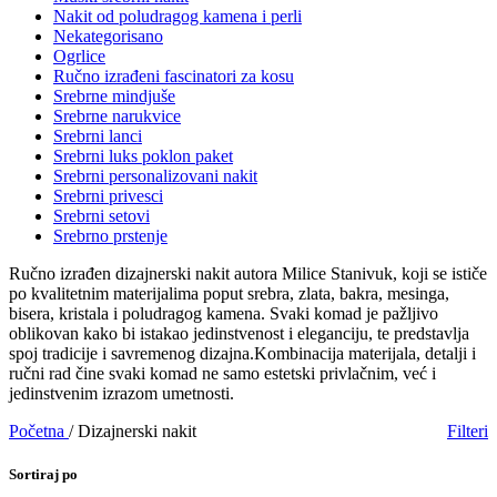
Nakit od poludragog kamena i perli
Nekategorisano
Ogrlice
Ručno izrađeni fascinatori za kosu
Srebrne mindjuše
Srebrne narukvice
Srebrni lanci
Srebrni luks poklon paket
Srebrni personalizovani nakit
Srebrni privesci
Srebrni setovi
Srebrno prstenje
Ručno izrađen dizajnerski nakit autora Milice Stanivuk, koji se ističe
po kvalitetnim materijalima poput srebra, zlata, bakra, mesinga,
bisera, kristala i poludragog kamena. Svaki komad je pažljivo
oblikovan kako bi istakao jedinstvenost i eleganciju, te predstavlja
spoj tradicije i savremenog dizajna.Kombinacija materijala, detalji i
ručni rad čine svaki komad ne samo estetski privlačnim, već i
jedinstvenim izrazom umetnosti.
Početna
/
Dizajnerski nakit
Filteri
Sortiraj po