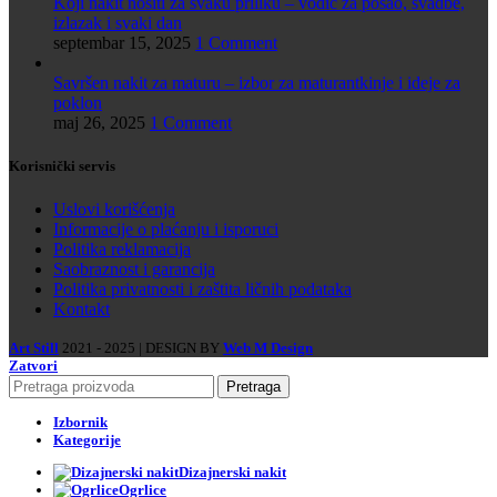
Koji nakit nositi za svaku priliku – vodič za posao, svadbe,
izlazak i svaki dan
septembar 15, 2025
1 Comment
Savršen nakit za maturu – izbor za maturantkinje i ideje za
poklon
maj 26, 2025
1 Comment
Korisnički servis
Uslovi korišćenja
Informacije o plaćanju i isporuci
Politika reklamacija
Saobraznost i garancija
Politika privatnosti i zaštita ličnih podataka
Kontakt
Art Still
2021 - 2025 | DESIGN BY
Web M Design
Zatvori
Pretraga
Izbornik
Kategorije
Dizajnerski nakit
Ogrlice