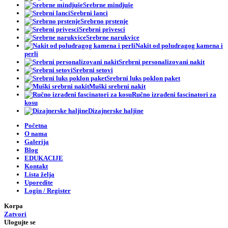
Srebrne mindjuše
Srebrni lanci
Srebrno prstenje
Srebrni privesci
Srebrne narukvice
Nakit od poludragog kamena i
perli
Srebrni personalizovani nakit
Srebrni setovi
Srebrni luks poklon paket
Muški srebrni nakit
Ručno izrađeni fascinatori za
kosu
Dizajnerske haljine
Početna
O nama
Galerija
Blog
EDUKACIJE
Kontakt
Lista želja
Uporedite
Login / Register
Korpa
Zatvori
Ulogujte se