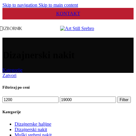
Skip to navigation
Skip to main content
KONTAKT
IZBORNIK
Dizajnerski nakit
Kategorije
Zatvori
Filtriraj po ceni
Minimalna
Maksimalna
Filter
cena
cena
Kategorije
Dizajnerske haljine
Dizajnerski nakit
Muški srebrni nakit