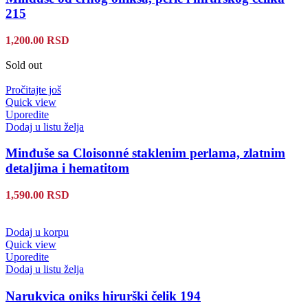
215
1,200.00
RSD
Sold out
Pročitajte još
Quick view
Uporedite
Dodaj u listu želja
Minđuše sa Cloisonné staklenim perlama, zlatnim
detaljima i hematitom
1,590.00
RSD
Dodaj u korpu
Quick view
Uporedite
Dodaj u listu želja
Narukvica oniks hirurški čelik 194