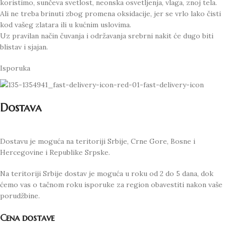
koristimo, sunčeva svetlost, neonska osvetljenja, vlaga, znoj tela.
Ali ne treba brinuti zbog promena oksidacije, jer se vrlo lako čisti
kod vašeg zlatara ili u kućnim uslovima.
Uz pravilan način čuvanja i održavanja srebrni nakit će dugo biti
blistav i sjajan.
Isporuka
Dostava
Dostavu je moguća na teritoriji Srbije, Crne Gore, Bosne i
Hercegovine i Republike Srpske.
Na teritoriji Srbije dostav je moguća u roku od 2 do 5 dana, dok
ćemo vas o tačnom roku isporuke za region obavestiti nakon vaše
porudžbine.
Cena dostave