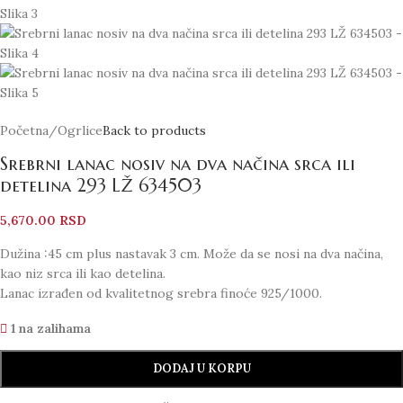
Početna
/
Ogrlice
Back to products
Srebrni lanac nosiv na dva načina srca ili
detelina 293 LŽ 634503
5,670.00
RSD
Dužina :45 cm plus nastavak 3 cm. Može da se nosi na dva načina,
kao niz srca ili kao detelina.
Lanac izrađen od kvalitetnog srebra finoće 925/1000.
1 na zalihama
DODAJ U KORPU