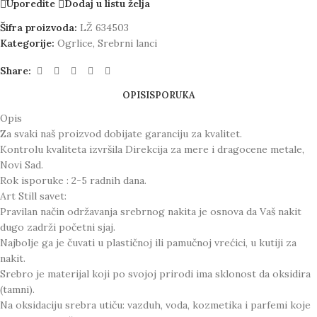
Uporedite
Dodaj u listu želja
Šifra proizvoda:
LŽ 634503
Kategorije:
Ogrlice
,
Srebrni lanci
Share:
OPIS
ISPORUKA
Opis
Za svaki naš proizvod dobijate garanciju za kvalitet.
Kontrolu kvaliteta izvršila Direkcija za mere i dragocene metale,
Novi Sad.
Rok isporuke : 2-5 radnih dana.
Art Still savet:
Pravilan način održavanja srebrnog nakita je osnova da Vaš nakit
dugo zadrži početni sjaj.
Najbolje ga je čuvati u plastičnoj ili pamučnoj vrećici, u kutiji za
nakit.
Srebro je materijal koji po svojoj prirodi ima sklonost da oksidira
(tamni).
Na oksidaciju srebra utiču: vazduh, voda, kozmetika i parfemi koje