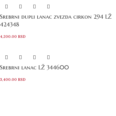
Srebrni dupli lanac zvezda cirkon 294 LŽ
424348
4,200.00
RSD
Srebrni lanac LŽ 344600
3,400.00
RSD
Bezbedno Poručivanje
Svi vaši podaci su zaštićeni