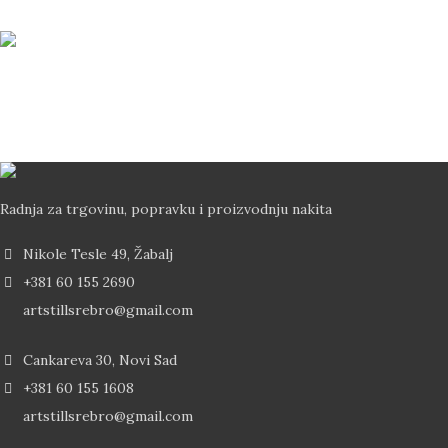
Brza Dostava
Dostava od 2-5 dana Post Expressom
Radnja za trgovinu, popravku i proizvodnju nakita
Nikole Tesle 49, Žabalj
+381 60 155 2690
artstillsrebro@gmail.com
Cankareva 30, Novi Sad
+381 60 155 1608
artstillsrebro@gmail.com