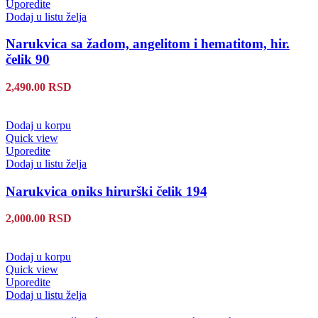
Uporedite
Dodaj u listu želja
Narukvica sa žadom, angelitom i hematitom, hir.
čelik 90
2,490.00
RSD
Dodaj u korpu
Quick view
Uporedite
Dodaj u listu želja
Narukvica oniks hirurški čelik 194
2,000.00
RSD
Dodaj u korpu
Quick view
Uporedite
Dodaj u listu želja