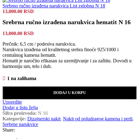
Srebrno ručno izrađena narukvica List zglobna N 18
13,000.00
RSD
Srebrna ručno izrađena narukvica hematit N 16
13,000.00
RSD
Prečnik: 6,5 cm / podesiva narukvica.
Narukvica izrađena od kvalitetnog srebra finoće 925/1000 i
centralnog kamena hematit.
Hematit je naročito efikasan za uzemljivanje i za zaštitu. Dovodi u
harmoniju um, telo i duh.
1 na zalihama
DODAJ U KORPU
Uporedite
Dodaj u listu želja
Šifra proizvoda:
N 16
Kategorije:
Dizajnerski nakit
,
Nakit od poludragog kamena i perli
,
Srebrne narukvice
Share: