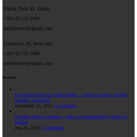
Nikole Tesle 49, Žabalj
+381 60 155 2690
artstillsrebro@gmail.com
Cankareva 30, Novi Sad
+381 60 155 1608
artstillsrebro@gmail.com
Novosti
Koji nakit nositi za svaku priliku – vodič za posao, svadbe,
izlazak i svaki dan
septembar 15, 2025
1 Comment
Savršen nakit za maturu – izbor za maturantkinje i ideje za
poklon
maj 26, 2025
1 Comment