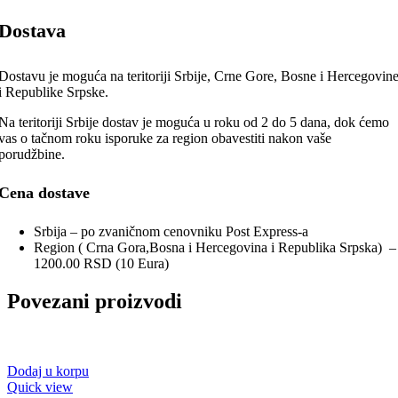
Dostava
Dostavu je moguća na teritoriji Srbije, Crne Gore, Bosne i Hercegovin
i Republike Srpske.
Na teritoriji Srbije dostav je moguća u roku od 2 do 5 dana, dok ćemo
vas o tačnom roku isporuke za region obavestiti nakon vaše
porudžbine.
Cena dostave
Srbija – po zvaničnom cenovniku Post Express-a
Region ( Crna Gora,Bosna i Hercegovina i Republika Srpska) –
1200.00 RSD (10 Eura)
Povezani proizvodi
Dodaj u korpu
Quick view