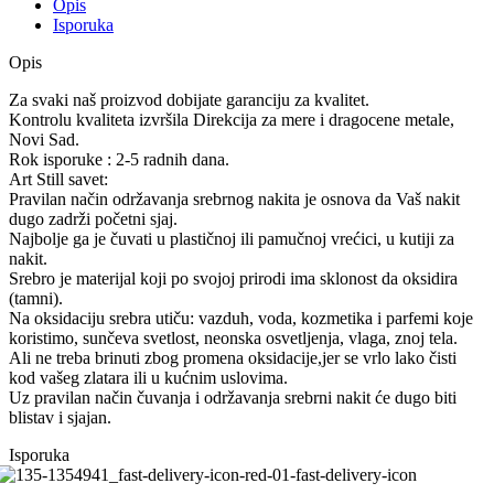
Opis
Isporuka
Opis
Za svaki naš proizvod dobijate garanciju za kvalitet.
Kontrolu kvaliteta izvršila Direkcija za mere i dragocene metale,
Novi Sad.
Rok isporuke : 2-5 radnih dana.
Art Still savet:
Pravilan način održavanja srebrnog nakita je osnova da Vaš nakit
dugo zadrži početni sjaj.
Najbolje ga je čuvati u plastičnoj ili pamučnoj vrećici, u kutiji za
nakit.
Srebro je materijal koji po svojoj prirodi ima sklonost da oksidira
(tamni).
Na oksidaciju srebra utiču: vazduh, voda, kozmetika i parfemi koje
koristimo, sunčeva svetlost, neonska osvetljenja, vlaga, znoj tela.
Ali ne treba brinuti zbog promena oksidacije,jer se vrlo lako čisti
kod vašeg zlatara ili u kućnim uslovima.
Uz pravilan način čuvanja i održavanja srebrni nakit će dugo biti
blistav i sjajan.
Isporuka