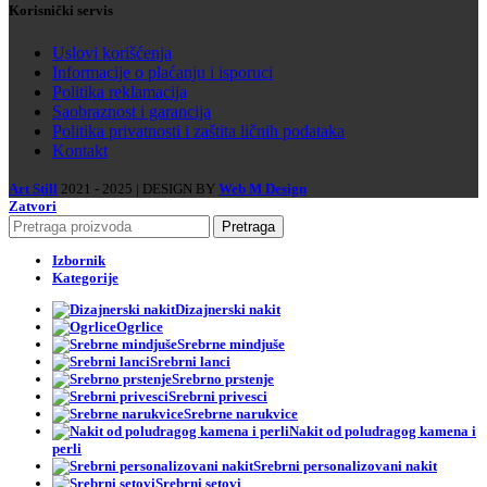
Korisnički servis
Uslovi korišćenja
Informacije o plaćanju i isporuci
Politika reklamacija
Saobraznost i garancija
Politika privatnosti i zaštita ličnih podataka
Kontakt
Art Still
2021 - 2025 | DESIGN BY
Web M Design
Zatvori
Pretraga
Izbornik
Kategorije
Dizajnerski nakit
Ogrlice
Srebrne mindjuše
Srebrni lanci
Srebrno prstenje
Srebrni privesci
Srebrne narukvice
Nakit od poludragog kamena i
perli
Srebrni personalizovani nakit
Srebrni setovi