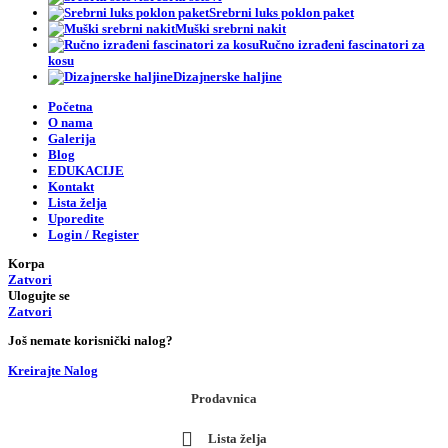
Srebrni luks poklon paket
Muški srebrni nakit
Ručno izrađeni fascinatori za
kosu
Dizajnerske haljine
Početna
O nama
Galerija
Blog
EDUKACIJE
Kontakt
Lista želja
Uporedite
Login / Register
Korpa
Zatvori
Ulogujte se
Zatvori
Još nemate korisnički nalog?
Kreirajte Nalog
Prodavnica
Lista želja