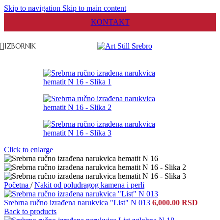
Skip to navigation
Skip to main content
KONTAKT
IZBORNIK
Click to enlarge
Početna
/
Nakit od poludragog kamena i perli
Srebrna ručno izrađena narukvica "List" N 013
6,000.00
RSD
Back to products