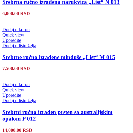
Srebrna ručno izrađena narukvica „List“ N 013
6,000.00
RSD
Dodaj u korpu
Quick view
Uporedite
Dodaj u listu želja
Srebrne ručno izrađene minđuše „List“ M 015
7,500.00
RSD
Dodaj u korpu
Quick view
Uporedite
Dodaj u listu želja
Srebrni ručno izrađen prsten sa australijskim
opalom P 012
14,000.00
RSD