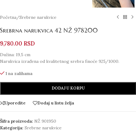
Početna
/
Srebrne narukvice
Srebrna narukvica 42 NŽ 978200
9,780.00
RSD
Dužina: 19,5 cm
Narukvica izrađena od kvalitetnog srebra finoće 925/1000.
1 na zalihama
DODAJ U KORPU
Uporedite
Dodaj u listu želja
Šifra proizvoda:
NŽ 901950
Kategorija:
Srebrne narukvice