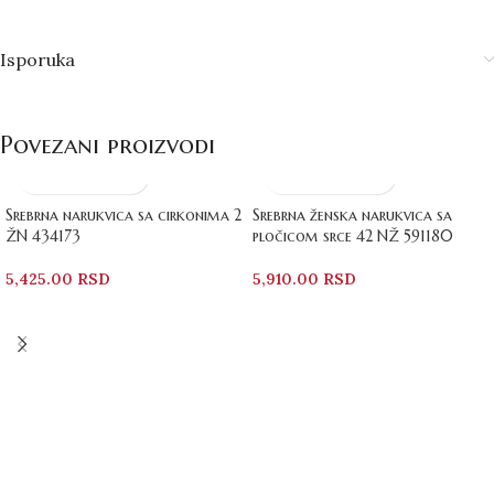
Isporuka
Povezani proizvodi
Srebrna narukvica sa cirkonima 2
Srebrna ženska narukvica sa
ŽN 434173
pločicom srce 42 NŽ 591180
5,425.00
RSD
5,910.00
RSD