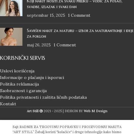
Koji nakit nositi za svaku priliku – vodič za posao,
svadbe, izlazak i svaki dan
septembar 15, 2025
1 Comment
Savršen nakit za maturu – izbor za maturantkinje i ideje
za poklon
maj 26, 2025
1 Comment
KORISNIČKI SERVIS
Uslovi korišćenja
Informacije o plaćanju i isporuci
Politika reklamacija
Saobraznost i garancija
Politika privatnosti i zaštita ličnih podataka
Kontakt
Art Still
2021 - 2025 | DESIGN BY
Web M Design
Sajt RADNJE ZA TRGOVINU POPRAVKU I PROIZVODNJU NAKITA
“ART STILL” Žabalj koristi "kolačiće" i druge tehnologije kako bismo
odavnica
Lista želja
Korpa
Moj Nalog