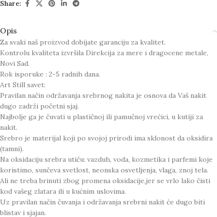
Share:
Opis
Za svaki naš proizvod dobijate garanciju za kvalitet.
Kontrolu kvaliteta izvršila Direkcija za mere i dragocene metale,
Novi Sad.
Rok isporuke : 2-5 radnih dana.
Art Still savet:
Pravilan način održavanja srebrnog nakita je osnova da Vaš nakit
dugo zadrži početni sjaj.
Najbolje ga je čuvati u plastičnoj ili pamučnoj vrećici, u kutiji za
nakit.
Srebro je materijal koji po svojoj prirodi ima sklonost da oksidira
(tamni).
Na oksidaciju srebra utiču: vazduh, voda, kozmetika i parfemi koje
koristimo, sunčeva svetlost, neonska osvetljenja, vlaga, znoj tela.
Ali ne treba brinuti zbog promena oksidacije,jer se vrlo lako čisti
kod vašeg zlatara ili u kućnim uslovima.
Uz pravilan način čuvanja i održavanja srebrni nakit će dugo biti
blistav i sjajan.