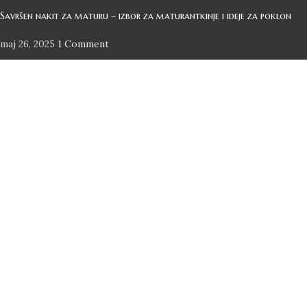
Savršen nakit za maturu – izbor za maturantkinje i ideje za poklon
maj 26, 2025
1 Comment
Korisnički servis
Uslovi korišćenja
Informacije o plaćanju i isporuci
Politika reklamacija
Saobraznost i garancija
Politika privatnosti i zaštita ličnih podataka
Kontakt
Art Still
2021 - 2025 | DESIGN BY
Web M Design
Prodavnica
Lista želja
Korpa