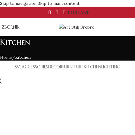
Skip to navigation
Skip to main content
KONTAKT
IZBORNIK
Kitchen
Home
/
Kitchen
SVE
ACCESSORIES
DECOR
FURNITURE
KITCHEN
LIGHTING
Kitchen
Suspendisse quam at vestibulum
Kitchen
Leo uteu ullamcorper