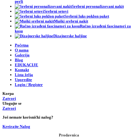
perli
Srebrni personalizovani nakit
Srebrni setovi
Srebrni luks poklon paket
Muški srebrni nakit
Ručno izrađeni fascinatori za
kosu
Dizajnerske haljine
Početna
O nama
Galerija
Blog
EDUKACIJE
Kontakt
Lista želja
Uporedite
Login / Register
Korpa
Zatvori
Ulogujte se
Zatvori
Još nemate korisnički nalog?
Kreirajte Nalog
Prodavnica