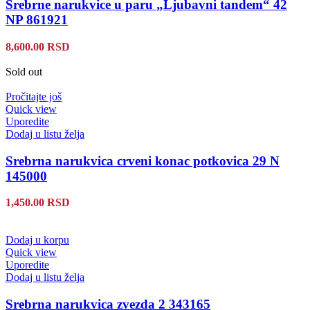
Srebrne narukvice u paru „Ljubavni tandem“ 42
NP 861921
8,600.00
RSD
Sold out
Pročitajte još
Quick view
Uporedite
Dodaj u listu želja
Srebrna narukvica crveni konac potkovica 29 N
145000
1,450.00
RSD
Dodaj u korpu
Quick view
Uporedite
Dodaj u listu želja
Srebrna narukvica zvezda 2 343165