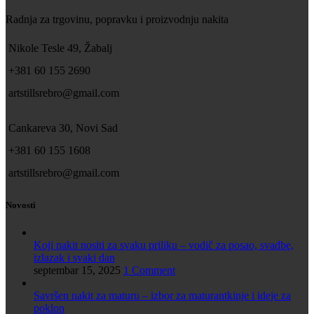
Radnja za trgovinu, popravku i proizvodnju nakita
Nikole Tesle 49, Žabalj
+381 60 155 2690
artstillsrebro@gmail.com
Cankareva 30, Novi Sad
+381 60 155 1608
artstillsrebro@gmail.com
Novosti
Koji nakit nositi za svaku priliku – vodič za posao, svadbe,
izlazak i svaki dan
septembar 15, 2025
1 Comment
Savršen nakit za maturu – izbor za maturantkinje i ideje za
poklon