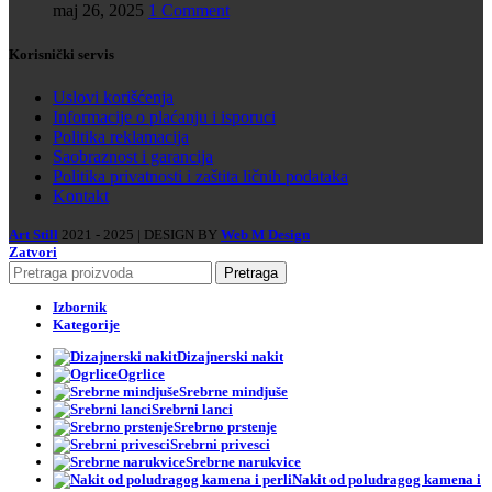
maj 26, 2025
1 Comment
Korisnički servis
Uslovi korišćenja
Informacije o plaćanju i isporuci
Politika reklamacija
Saobraznost i garancija
Politika privatnosti i zaštita ličnih podataka
Kontakt
Art Still
2021 - 2025 | DESIGN BY
Web M Design
Zatvori
Pretraga
Izbornik
Kategorije
Dizajnerski nakit
Ogrlice
Srebrne mindjuše
Srebrni lanci
Srebrno prstenje
Srebrni privesci
Srebrne narukvice
Nakit od poludragog kamena i