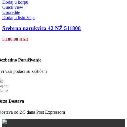
Dodaj u korpu
Quick view
Uporedite
Dodaj u listu želja
Srebrna narukvica 42 NŽ 511808
5,100.00
RSD
Bezbedno Poručivanje
vi vaši podaci su zaštićeni
Brza Dostava
ostava od 2-5 dana Post Expressom