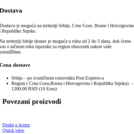
Dostava
Dostavu je moguća na teritoriji Srbije, Crne Gore, Bosne i Hercegovin
i Republike Srpske.
Na teritoriji Srbije dostav je moguća u roku od 2 do 5 dana, dok ćemo
vas o tačnom roku isporuke za region obavestiti nakon vaše
porudžbine.
Cena dostave
Srbija – po zvaničnom cenovniku Post Express-a
Region ( Crna Gora,Bosna i Hercegovina i Republika Srpska) –
1200.00 RSD (10 Eura)
Povezani proizvodi
Dodaj u korpu
Quick view