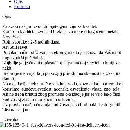
Opis
Isporuka
Opis
Za svaki naš proizvod dobijate garanciju za kvalitet.
Kontrolu kvaliteta izvršila Direkcija za mere i dragocene metale,
Novi Sad.
Rok isporuke : 2-5 radnih dana.
Art Still savet:
Pravilan način održavanja srebrnog nakita je osnova da Vaš nakit
dugo zadrži početni sjaj.
Najbolje ga je čuvati u plastičnoj ili pamučnoj vrećici, u kutiji za
nakit.
Srebro je materijal koji po svojoj prirodi ima sklonost da oksidira
(tamni).
Na oksidaciju srebra utiču: vazduh, voda, kozmetika i parfemi koje
koristimo, sunčeva svetlost, neonska osvetljenja, vlaga, znoj tela.
Ali ne treba brinuti zbog promena oksidacije,jer se vrlo lako čisti
kod vašeg zlatara ili u kućnim uslovima.
Uz pravilan način čuvanja i održavanja srebrni nakit će dugo biti
blistav i sjajan.
Isporuka