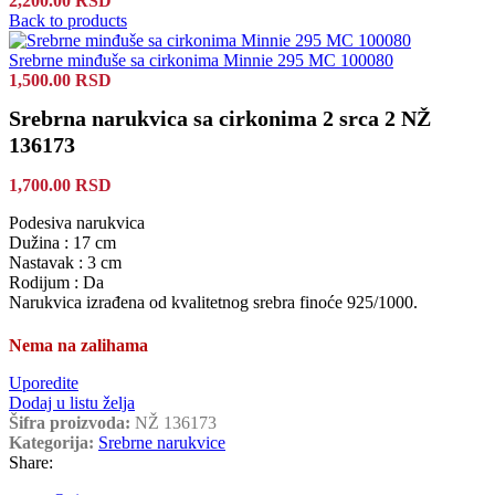
2,200.00
RSD
Back to products
Srebrne minđuše sa cirkonima Minnie 295 MC 100080
1,500.00
RSD
Srebrna narukvica sa cirkonima 2 srca 2 NŽ
136173
1,700.00
RSD
Podesiva narukvica
Dužina : 17 cm
Nastavak : 3 cm
Rodijum : Da
Narukvica izrađena od kvalitetnog srebra finoće 925/1000.
Nema na zalihama
Uporedite
Dodaj u listu želja
Šifra proizvoda:
NŽ 136173
Kategorija:
Srebrne narukvice
Share: