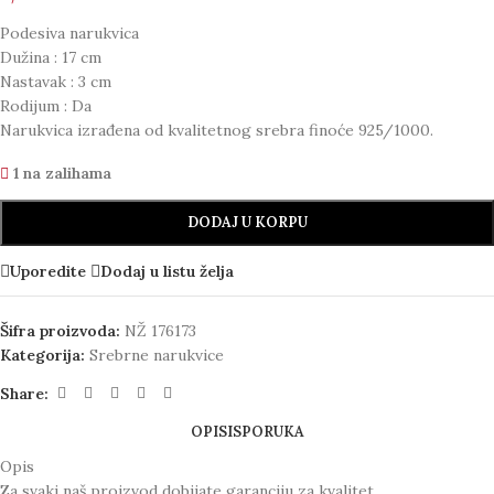
Podesiva narukvica
Dužina : 17 cm
Nastavak : 3 cm
Rodijum : Da
Narukvica izrađena od kvalitetnog srebra finoće 925/1000.
1 na zalihama
DODAJ U KORPU
Uporedite
Dodaj u listu želja
Šifra proizvoda:
NŽ 176173
Kategorija:
Srebrne narukvice
Share:
OPIS
ISPORUKA
Opis
Za svaki naš proizvod dobijate garanciju za kvalitet.