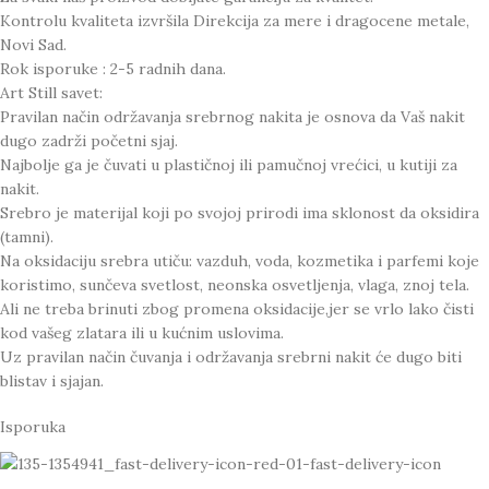
Kontrolu kvaliteta izvršila Direkcija za mere i dragocene metale,
Novi Sad.
Rok isporuke : 2-5 radnih dana.
Art Still savet:
Pravilan način održavanja srebrnog nakita je osnova da Vaš nakit
dugo zadrži početni sjaj.
Najbolje ga je čuvati u plastičnoj ili pamučnoj vrećici, u kutiji za
nakit.
Srebro je materijal koji po svojoj prirodi ima sklonost da oksidira
(tamni).
Na oksidaciju srebra utiču: vazduh, voda, kozmetika i parfemi koje
koristimo, sunčeva svetlost, neonska osvetljenja, vlaga, znoj tela.
Ali ne treba brinuti zbog promena oksidacije,jer se vrlo lako čisti
kod vašeg zlatara ili u kućnim uslovima.
Uz pravilan način čuvanja i održavanja srebrni nakit će dugo biti
blistav i sjajan.
Isporuka