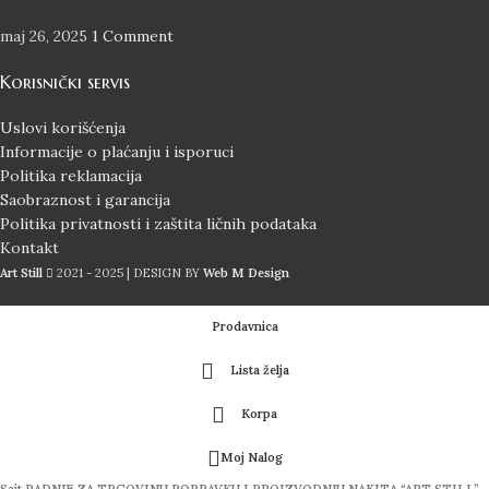
maj 26, 2025
1 Comment
Korisnički servis
Uslovi korišćenja
Informacije o plaćanju i isporuci
Politika reklamacija
Saobraznost i garancija
Politika privatnosti i zaštita ličnih podataka
Kontakt
Art Still
2021 - 2025 | DESIGN BY
Web M Design
Prodavnica
Lista želja
Korpa
Moj Nalog
Sajt RADNJE ZA TRGOVINU POPRAVKU I PROIZVODNJU NAKITA “ART STILL”