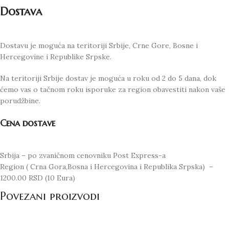
Dostava
Dostavu je moguća na teritoriji Srbije, Crne Gore, Bosne i
Hercegovine i Republike Srpske.
Na teritoriji Srbije dostav je moguća u roku od 2 do 5 dana, dok
ćemo vas o tačnom roku isporuke za region obavestiti nakon vaše
porudžbine.
Cena dostave
Srbija – po zvaničnom cenovniku Post Express-a
Region ( Crna Gora,Bosna i Hercegovina i Republika Srpska) –
1200.00 RSD (10 Eura)
Povezani proizvodi