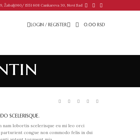
9, Žabalj
060/ 1551 608 Cankareva 30, Novi Sad
LOGIN / REGISTER
0.00
RSD
ntin
 SCELERISQUE.
 nam lobortis scelerisque eu mi leo orci
a parturient congue non commodo felis in dui
tenti aptent torquent mia.