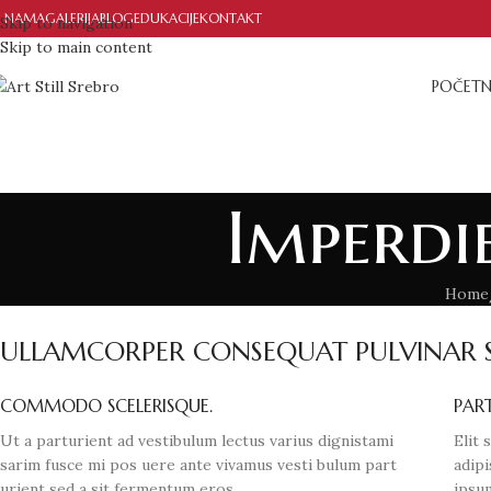
 NAMA
GALERIJA
BLOG
EDUKACIJE
KONTAKT
Skip to navigation
Skip to main content
POČET
Imperdi
Home
ULLAMCORPER CONSEQUAT PULVINAR S
COMMODO SCELERISQUE.
PART
Ut a parturient ad vestibulum lectus varius dignistami
Elit 
sarim fusce mi pos uere ante vivamus vesti bulum part
adipi
urient sed a sit fermentum eros.
ipsum