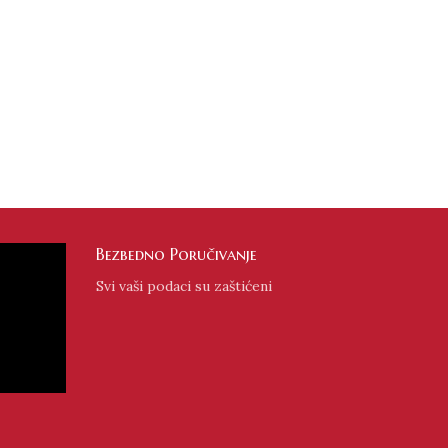
Bezbedno Poručivanje
Svi vaši podaci su zaštićeni