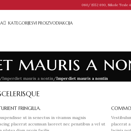
060/ 1552 690, Nikole Tesle 4
NA
KATEGORIJE
SVI PROIZVODI
AKCIJA
et mauris a no
/
Imperdiet mauris a nontin
/
Imperdiet mauris a nontin
CELERISQUE
URIENT FRINGILLA.
COMMODO
suspendisse ut in senectus in vivamus magnis
Vestibulum
scing placerat accumsan laoreet nec penatibus a vel ut
placerat 
 platea diam proin facilis.
lacinia po