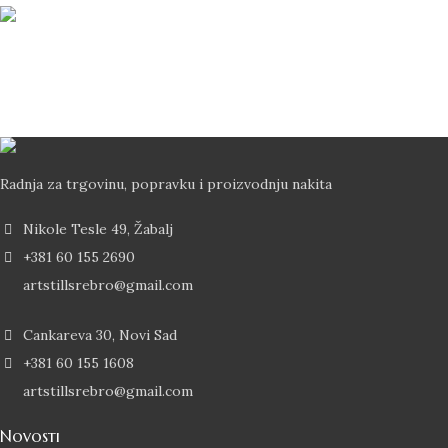
Brza Dostava
Dostava od 2-5 dana Post Expressom
Radnja za trgovinu, popravku i proizvodnju nakita
Nikole Tesle 49, Žabalj
+381 60 155 2690
artstillsrebro@gmail.com
Cankareva 30, Novi Sad
+381 60 155 1608
artstillsrebro@gmail.com
Novosti