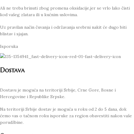
Ali ne treba brinuti zbog promena oksidacije,jer se vrlo lako čisti
kod vašeg zlatara ili u kućnim uslovima.
Uz pravilan način čuvanja i održavanja srebrni nakit će dugo biti
blistav i sjajan.
Isporuka
Dostava
Dostavu je moguća na teritoriji Srbije, Crne Gore, Bosne i
Hercegovine i Republike Srpske.
Na teritoriji Srbije dostav je moguća u roku od 2 do 5 dana, dok
ćemo vas o tačnom roku isporuke za region obavestiti nakon vaše
porudžbine.