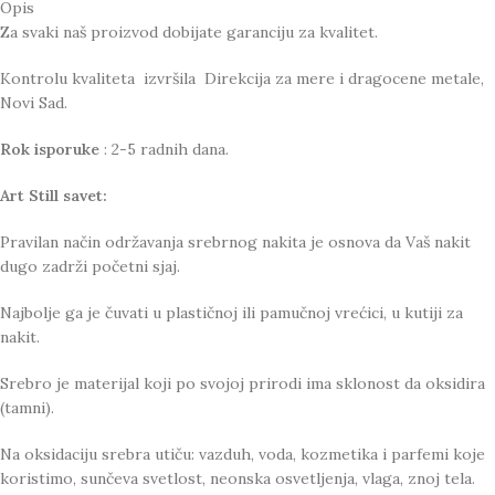
Opis
Za svaki naš proizvod dobijate garanciju za kvalitet.
Kontrolu kvaliteta izvršila Direkcija za mere i dragocene metale,
Novi Sad.
Rok isporuke
: 2-5 radnih dana.
Art Still savet:
Pravilan način održavanja srebrnog nakita je osnova da Vaš nakit
dugo zadrži početni sjaj.
Najbolje ga je čuvati u plastičnoj ili pamučnoj vrećici, u kutiji za
nakit.
Srebro je materijal koji po svojoj prirodi ima sklonost da oksidira
(tamni).
Na oksidaciju srebra utiču: vazduh, voda, kozmetika i parfemi koje
koristimo, sunčeva svetlost, neonska osvetljenja, vlaga, znoj tela.