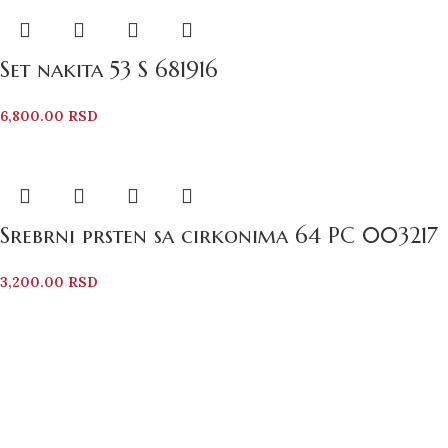
Set nakita 53 S 681916
6,800.00
RSD
Srebrni prsten sa cirkonima 64 PC 003217
3,200.00
RSD
Bezbedno Poručivanje
Svi vaši podaci su zaštićeni