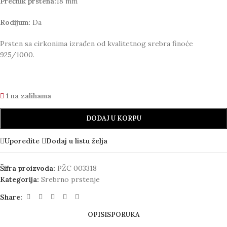
Prečnik prstena:
18 mm
Rodijum:
Da
Prsten sa cirkonima izrađen od kvalitetnog srebra finoće
925/1000.
1 na zalihama
DODAJ U KORPU
Uporedite
Dodaj u listu želja
Šifra proizvoda:
PŽC 003318
Kategorija:
Srebrno prstenje
Share:
OPIS
ISPORUKA