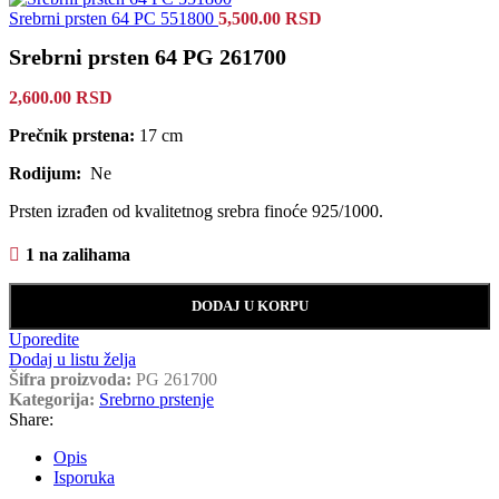
Srebrni prsten 64 PC 551800
5,500.00
RSD
Srebrni prsten 64 PG 261700
2,600.00
RSD
Prečnik prstena:
17 cm
Rodijum:
Ne
Prsten izrađen od kvalitetnog srebra finoće 925/1000.
1 na zalihama
DODAJ U KORPU
Uporedite
Dodaj u listu želja
Šifra proizvoda:
PG 261700
Kategorija:
Srebrno prstenje
Share:
Opis
Isporuka