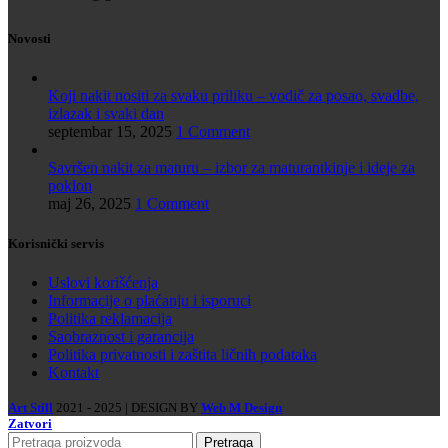
Novosti
Koji nakit nositi za svaku priliku – vodič za posao, svadbe,
izlazak i svaki dan
septembar 15, 2025
1 Comment
Savršen nakit za maturu – izbor za maturantkinje i ideje za
poklon
maj 26, 2025
1 Comment
Korisnički servis
Uslovi korišćenja
Informacije o plaćanju i isporuci
Politika reklamacija
Saobraznost i garancija
Politika privatnosti i zaštita ličnih podataka
Kontakt
Art Still
2021 - 2025 | DESIGN BY
Web M Design
Zatvori
Pretraga