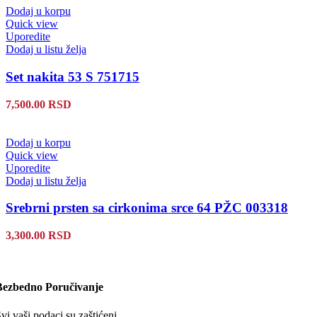
Dodaj u korpu
Quick view
Uporedite
Dodaj u listu želja
Set nakita 53 S 751715
7,500.00
RSD
Dodaj u korpu
Quick view
Uporedite
Dodaj u listu želja
Srebrni prsten sa cirkonima srce 64 PŽC 003318
3,300.00
RSD
Bezbedno Poručivanje
vi vaši podaci su zaštićeni