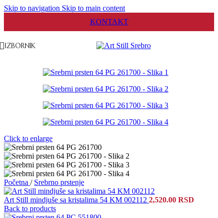
Skip to navigation
Skip to main content
KONTAKT
IZBORNIK
Click to enlarge
Početna
/
Srebrno prstenje
Art Still mindjuše sa kristalima 54 KM 002112
2,520.00
RSD
Back to products