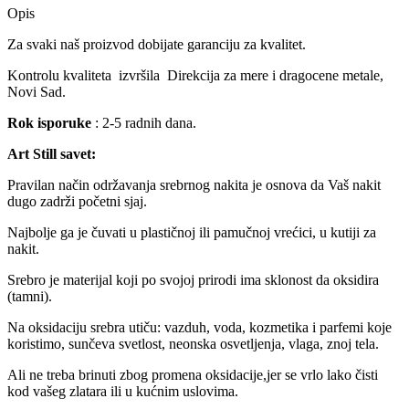
Opis
Za svaki naš proizvod dobijate garanciju za kvalitet.
Kontrolu kvaliteta izvršila Direkcija za mere i dragocene metale,
Novi Sad.
Rok isporuke
: 2-5 radnih dana.
Art Still savet:
Pravilan način održavanja srebrnog nakita je osnova da Vaš nakit
dugo zadrži početni sjaj.
Najbolje ga je čuvati u plastičnoj ili pamučnoj vrećici, u kutiji za
nakit.
Srebro je materijal koji po svojoj prirodi ima sklonost da oksidira
(tamni).
Na oksidaciju srebra utiču: vazduh, voda, kozmetika i parfemi koje
koristimo, sunčeva svetlost, neonska osvetljenja, vlaga, znoj tela.
Ali ne treba brinuti zbog promena oksidacije,jer se vrlo lako čisti
kod vašeg zlatara ili u kućnim uslovima.