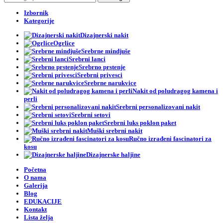
Izbornik
Kategorije
Dizajnerski nakit
Ogrlice
Srebrne mindjuše
Srebrni lanci
Srebrno prstenje
Srebrni privesci
Srebrne narukvice
Nakit od poludragog kamena i
perli
Srebrni personalizovani nakit
Srebrni setovi
Srebrni luks poklon paket
Muški srebrni nakit
Ručno izrađeni fascinatori za
kosu
Dizajnerske haljine
Početna
O nama
Galerija
Blog
EDUKACIJE
Kontakt
Lista želja