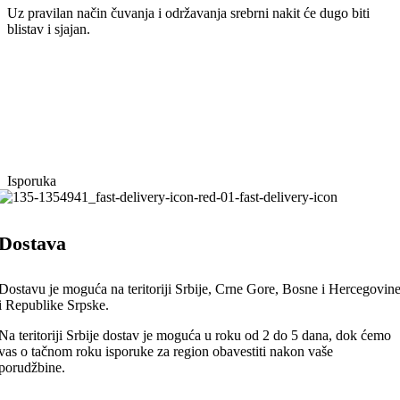
Uz pravilan način čuvanja i održavanja srebrni nakit će dugo biti
blistav i sjajan.
Isporuka
Dostava
Dostavu je moguća na teritoriji Srbije, Crne Gore, Bosne i Hercegovin
i Republike Srpske.
Na teritoriji Srbije dostav je moguća u roku od 2 do 5 dana, dok ćemo
vas o tačnom roku isporuke za region obavestiti nakon vaše
porudžbine.