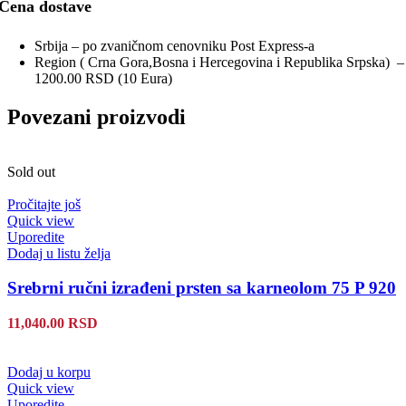
Cena dostave
Srbija – po zvaničnom cenovniku Post Express-a
Region ( Crna Gora,Bosna i Hercegovina i Republika Srpska) –
1200.00 RSD (10 Eura)
Povezani proizvodi
Sold out
Pročitajte još
Quick view
Uporedite
Dodaj u listu želja
Srebrni ručni izrađeni prsten sa karneolom 75 P 920
11,040.00
RSD
Dodaj u korpu
Quick view
Uporedite