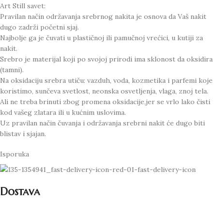
Art Still savet:
Pravilan način održavanja srebrnog nakita je osnova da Vaš nakit
dugo zadrži početni sjaj.
Najbolje ga je čuvati u plastičnoj ili pamučnoj vrećici, u kutiji za
nakit.
Srebro je materijal koji po svojoj prirodi ima sklonost da oksidira
(tamni).
Na oksidaciju srebra utiču: vazduh, voda, kozmetika i parfemi koje
koristimo, sunčeva svetlost, neonska osvetljenja, vlaga, znoj tela.
Ali ne treba brinuti zbog promena oksidacije,jer se vrlo lako čisti
kod vašeg zlatara ili u kućnim uslovima.
Uz pravilan način čuvanja i održavanja srebrni nakit će dugo biti
blistav i sjajan.
Isporuka
Dostava