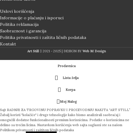
Uslovi korišćenja
Informacije o plaćanju i isporuci
Politika reklamacija
Saobraznost i garancija
Politika privatnosti i zaštita ličnih podataka
Kontakt
Art Still
2021 - 2025 | DESIGN BY
Web M Design
Prodavnica
Lista želja
Korpa
Moj Nalog
Sajt RADNJE ZA TRGOVINU POPRAVKU I PROIZVODNJU NAKITA “ART STILL”
Žabalj koristi "kolačiće" i druge tehnologije kako bismo analizirali saobraćaj i
omogućili dodatne funkcionalnosti premium korisnicima. Podatke o korisnicima ne
delimo sa trećim licima. Nastavkom korišćenja web sajta saglasni ste sa našom
Politikom privatnosti i zaštitom ličnih podataka