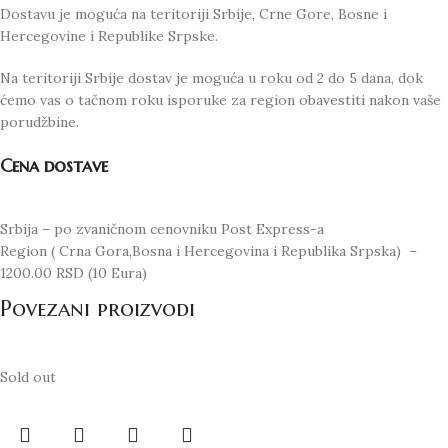
Dostavu je moguća na teritoriji Srbije, Crne Gore, Bosne i
Hercegovine i Republike Srpske.
Na teritoriji Srbije dostav je moguća u roku od 2 do 5 dana, dok
ćemo vas o tačnom roku isporuke za region obavestiti nakon vaše
porudžbine.
Cena dostave
Srbija – po zvaničnom cenovniku Post Express-a
Region ( Crna Gora,Bosna i Hercegovina i Republika Srpska) –
1200.00 RSD (10 Eura)
Povezani proizvodi
Sold out