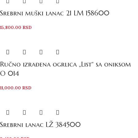
Srebrni muški lanac 21 LM 158600
15,800.00
RSD
Ručno izrađena ogrlica „List“ sa oniksom
O 014
11,000.00
RSD
Srebrni lanac LŽ 384500