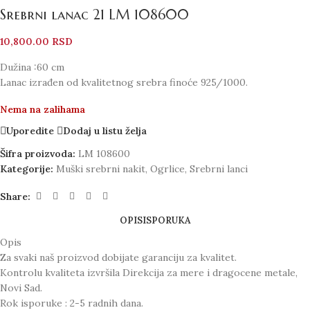
Srebrni lanac 21 LM 108600
10,800.00
RSD
Dužina :60 cm
Lanac izrađen od kvalitetnog srebra finoće 925/1000.
Nema na zalihama
Uporedite
Dodaj u listu želja
Šifra proizvoda:
LM 108600
Kategorije:
Muški srebrni nakit
,
Ogrlice
,
Srebrni lanci
Share:
OPIS
ISPORUKA
Opis
Za svaki naš proizvod dobijate garanciju za kvalitet.
Kontrolu kvaliteta izvršila Direkcija za mere i dragocene metale,
Novi Sad.
Rok isporuke : 2-5 radnih dana.