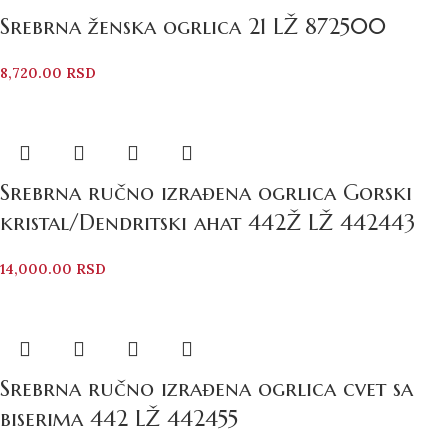
Srebrna ženska ogrlica 21 LŽ 872500
8,720.00
RSD
Srebrna ručno izrađena ogrlica Gorski
kristal/Dendritski ahat 442Ž LŽ 442443
14,000.00
RSD
Srebrna ručno izrađena ogrlica cvet sa
biserima 442 LŽ 442455