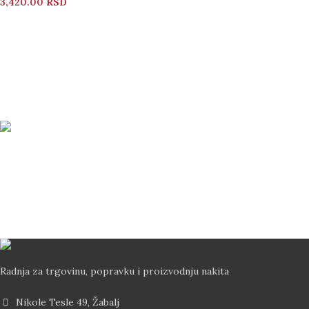
3,420.00
RSD
Bezbedno Poručivanje
Svi vaši podaci su zaštićeni
Brza Dostava
Dostava od 2-5 dana Post Expressom
Radnja za trgovinu, popravku i proizvodnju nakita
Nikole Tesle 49, Žabalj