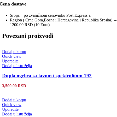
Cena dostave
Srbija – po zvaničnom cenovniku Post Express-a
Region ( Crna Gora,Bosna i Hercegovina i Republika Srpska) –
1200.00 RSD (10 Eura)
Povezani proizvodi
Dodaj u korpu
Quick view
Uporedite
Dodaj u listu želja
Dupla ogrlica sa lavom i spektrolitom 192
3,500.00
RSD
Dodaj u korpu
Quick view
Uporedite
Dodaj u listu želja