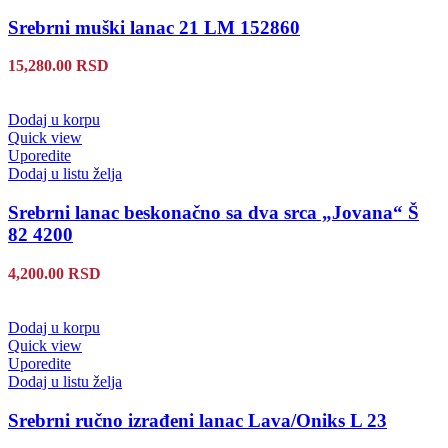
Srebrni muški lanac 21 LM 152860
15,280.00
RSD
Dodaj u korpu
Quick view
Uporedite
Dodaj u listu želja
Srebrni lanac beskonačno sa dva srca „Jovana“ Š
82 4200
4,200.00
RSD
Dodaj u korpu
Quick view
Uporedite
Dodaj u listu želja
Srebrni ručno izrađeni lanac Lava/Oniks L 23