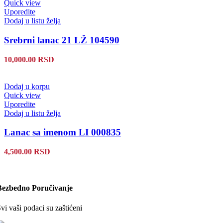
Quick view
Uporedite
Dodaj u listu želja
Srebrni lanac 21 LŽ 104590
10,000.00
RSD
Dodaj u korpu
Quick view
Uporedite
Dodaj u listu želja
Lanac sa imenom LI 000835
4,500.00
RSD
Bezbedno Poručivanje
vi vaši podaci su zaštićeni