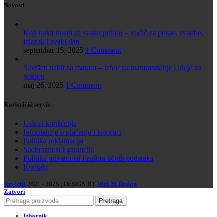
Novosti
Koji nakit nositi za svaku priliku – vodič za posao, svadbe,
izlazak i svaki dan
septembar 15, 2025
1 Comment
Savršen nakit za maturu – izbor za maturantkinje i ideje za
poklon
maj 26, 2025
1 Comment
Korisnički servis
Uslovi korišćenja
Informacije o plaćanju i isporuci
Politika reklamacija
Saobraznost i garancija
Politika privatnosti i zaštita ličnih podataka
Kontakt
Art Still
2021 - 2025 | DESIGN BY
Web M Design
Zatvori
Pretraga
Izbornik