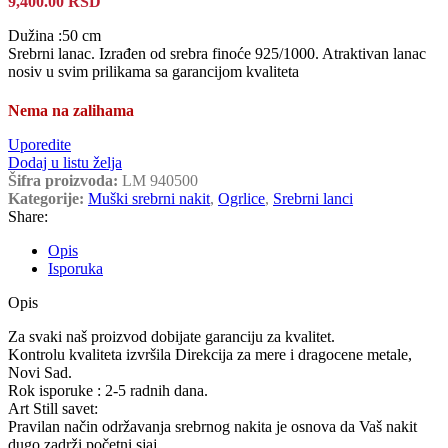
9,400.00
RSD
Dužina :50 cm
Srebrni lanac. Izrađen od srebra finoće 925/1000. Atraktivan lanac
nosiv u svim prilikama sa garancijom kvaliteta
Nema na zalihama
Uporedite
Dodaj u listu želja
Šifra proizvoda:
LM 940500
Kategorije:
Muški srebrni nakit
,
Ogrlice
,
Srebrni lanci
Share:
Opis
Isporuka
Opis
Za svaki naš proizvod dobijate garanciju za kvalitet.
Kontrolu kvaliteta izvršila Direkcija za mere i dragocene metale,
Novi Sad.
Rok isporuke : 2-5 radnih dana.
Art Still savet:
Pravilan način održavanja srebrnog nakita je osnova da Vaš nakit
dugo zadrži početni sjaj.