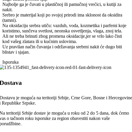
Najbolje ga je čuvati u plastičnoj ili pamučnoj vrećici, u kutiji za
nakit.
Srebro je materijal koji po svojoj prirodi ima sklonost da oksidira
(tamni).
Na oksidaciju srebra utiču: vazduh, voda, kozmetika i parfemi koje
koristimo, sunčeva svetlost, neonska osvetljenja, vlaga, znoj tela.
Ali ne treba brinuti zbog promena oksidacije,jer se vrlo lako čisti
kod vašeg zlatara ili u kućnim uslovima.
Uz pravilan način čuvanja i održavanja srebrni nakit će dugo biti
blistav i sjajan.
Isporuka
Dostava
Dostavu je moguća na teritoriji Srbije, Crne Gore, Bosne i Hercegovin
i Republike Srpske.
Na teritoriji Srbije dostav je moguća u roku od 2 do 5 dana, dok ćemo
vas o tačnom roku isporuke za region obavestiti nakon vaše
porudžbine.