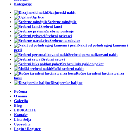
Kategorije
Dizajnerski nakit
Ogrlice
Srebrne mindjuše
Srebrni lanci
Srebrno prstenje
Srebrni privesci
Srebrne narukvice
Nakit od poludragog kamena i
perli
Srebrni personalizovani nakit
Srebrni setovi
Srebrni luks poklon paket
Muški srebrni nakit
Ručno izrađeni fascinatori za
kosu
Dizajnerske haljine
Početna
O nama
Galerija
Blog
EDUKACIJE
Kontakt
Lista želja
Uporedite
Login / Register