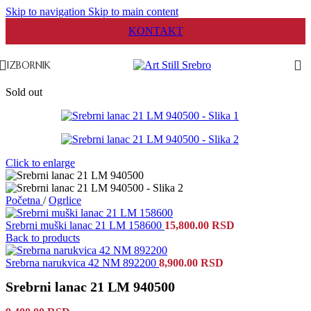
Skip to navigation
Skip to main content
KONTAKT
IZBORNIK
Sold out
Click to enlarge
Početna
/
Ogrlice
Srebrni muški lanac 21 LM 158600
15,800.00
RSD
Back to products
Srebrna narukvica 42 NM 892200
8,900.00
RSD
Srebrni lanac 21 LM 940500