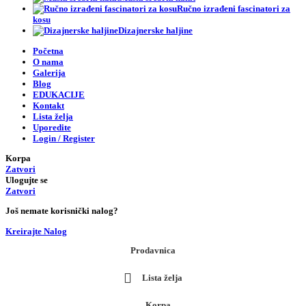
Ručno izrađeni fascinatori za
kosu
Dizajnerske haljine
Početna
O nama
Galerija
Blog
EDUKACIJE
Kontakt
Lista želja
Uporedite
Login / Register
Korpa
Zatvori
Ulogujte se
Zatvori
Još nemate korisnički nalog?
Kreirajte Nalog
Prodavnica
Lista želja
Korpa