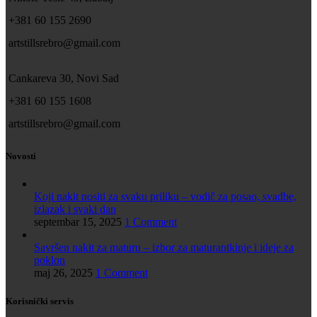
+381 60 155 2690
artstillsrebro@gmail.com
Cankareva 30, Novi Sad
+381 60 155 1608
artstillsrebro@gmail.com
Novosti
Koji nakit nositi za svaku priliku – vodič za posao, svadbe,
izlazak i svaki dan
septembar 15, 2025
1 Comment
Savršen nakit za maturu – izbor za maturantkinje i ideje za
poklon
maj 26, 2025
1 Comment
Korisnički servis