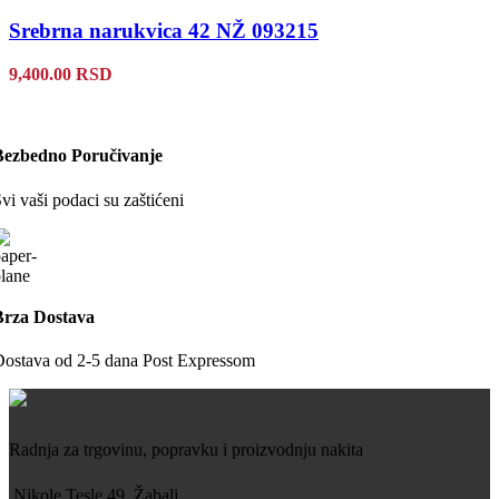
Srebrna narukvica 42 NŽ 093215
9,400.00
RSD
Bezbedno Poručivanje
vi vaši podaci su zaštićeni
Brza Dostava
ostava od 2-5 dana Post Expressom
Radnja za trgovinu, popravku i proizvodnju nakita
Nikole Tesle 49, Žabalj