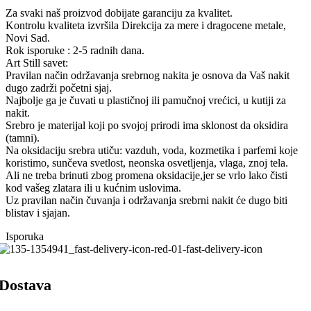
Za svaki naš proizvod dobijate garanciju za kvalitet.
Kontrolu kvaliteta izvršila Direkcija za mere i dragocene metale,
Novi Sad.
Rok isporuke : 2-5 radnih dana.
Art Still savet:
Pravilan način održavanja srebrnog nakita je osnova da Vaš nakit
dugo zadrži početni sjaj.
Najbolje ga je čuvati u plastičnoj ili pamučnoj vrećici, u kutiji za
nakit.
Srebro je materijal koji po svojoj prirodi ima sklonost da oksidira
(tamni).
Na oksidaciju srebra utiču: vazduh, voda, kozmetika i parfemi koje
koristimo, sunčeva svetlost, neonska osvetljenja, vlaga, znoj tela.
Ali ne treba brinuti zbog promena oksidacije,jer se vrlo lako čisti
kod vašeg zlatara ili u kućnim uslovima.
Uz pravilan način čuvanja i održavanja srebrni nakit će dugo biti
blistav i sjajan.
Isporuka
Dostava