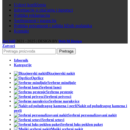
Uslovi korišćenja
Informacije o plaćanju i isporuci
Politika reklamacija
Saobraznost i garancija
Politika privatnosti i zaštita ličnih podataka
Kontakt
Art Still
2021 - 2025 | DESIGN BY
Web M Design
Zatvori
Pretraga
Izbornik
Kategorije
Dizajnerski nakit
Ogrlice
Srebrne mindjuše
Srebrni lanci
Srebrno prstenje
Srebrni privesci
Srebrne narukvice
Nakit od poludragog kamena i
perli
Srebrni personalizovani nakit
Srebrni setovi
Srebrni luks poklon paket
Muški srebrni nakit