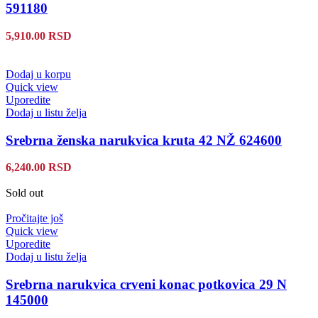
591180
5,910.00
RSD
Dodaj u korpu
Quick view
Uporedite
Dodaj u listu želja
Srebrna ženska narukvica kruta 42 NŽ 624600
6,240.00
RSD
Sold out
Pročitajte još
Quick view
Uporedite
Dodaj u listu želja
Srebrna narukvica crveni konac potkovica 29 N
145000