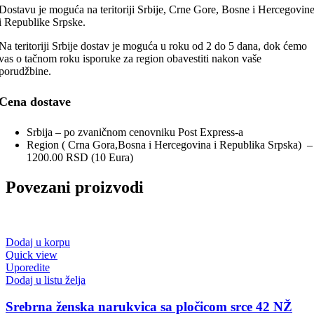
Dostavu je moguća na teritoriji Srbije, Crne Gore, Bosne i Hercegovin
i Republike Srpske.
Na teritoriji Srbije dostav je moguća u roku od 2 do 5 dana, dok ćemo
vas o tačnom roku isporuke za region obavestiti nakon vaše
porudžbine.
Cena dostave
Srbija – po zvaničnom cenovniku Post Express-a
Region ( Crna Gora,Bosna i Hercegovina i Republika Srpska) –
1200.00 RSD (10 Eura)
Povezani proizvodi
Dodaj u korpu
Quick view
Uporedite
Dodaj u listu želja
Srebrna ženska narukvica sa pločicom srce 42 NŽ