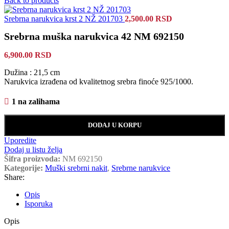
Back to products
Srebrna narukvica krst 2 NŽ 201703
2,500.00
RSD
Srebrna muška narukvica 42 NM 692150
6,900.00
RSD
Dužina : 21,5 cm
Narukvica izrađena od kvalitetnog srebra finoće 925/1000.
1 na zalihama
DODAJ U KORPU
Uporedite
Dodaj u listu želja
Šifra proizvoda:
NM 692150
Kategorije:
Muški srebrni nakit
,
Srebrne narukvice
Share:
Opis
Isporuka
Opis