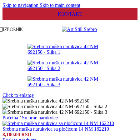
Skip to navigation
Skip to main content
KONTAKT
IZBORNIK
Click to enlarge
Početna
/
Srebrne narukvice
Srebrna muška narukvica sa pločicom 14 NM 162210
8,100.00
RSD