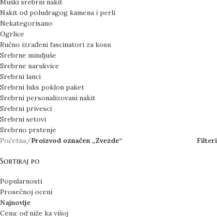
Muški srebrni nakit
Nakit od poludragog kamena i perli
Nekategorisano
Ogrlice
Ručno izrađeni fascinatori za kosu
Srebrne mindjuše
Srebrne narukvice
Srebrni lanci
Srebrni luks poklon paket
Srebrni personalizovani nakit
Srebrni privesci
Srebrni setovi
Srebrno prstenje
Početna
/
Proizvod označen „Zvezde“
Filteri
Sortiraj po
Popularnosti
Prosečnoj oceni
Najnovije
Cena: od niže ka višoj