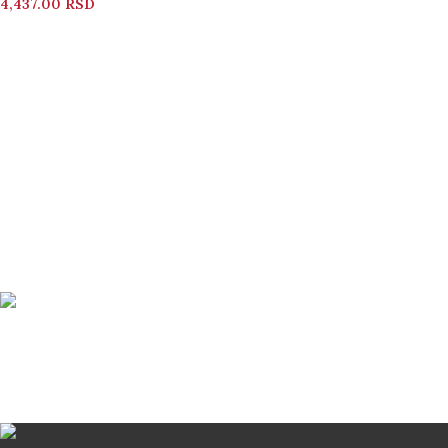
4,437.00
RSD
Bezbedno Poručivanje
Svi vaši podaci su zaštićeni
Brza Dostava
Dostava od 2-5 dana Post Expressom