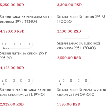
5,250.00
RSD
3,300.00
RSD
Srebrni lanac sa priveskom srce i
Srebrne minđuše cirkon 295 M
delfinom 295 L 332404
140060
4,980.00
RSD
2,100.00
RSD
Srebrni lanac sa bledo roze
SOLD
OUT
cirkonom 295 L 170403
Srebrni prsten sa cirkon 295 P
2,550.00
RSD
295190
4,425.00
RSD
SOLD
SOLD
OUT
OUT
Srebrni pozlaćeni lanac sa bledo
Srebrne minđuše pozlata zeleni
roze cirkonom 295 L 195405
cirkon 295 M 093050
2,925.00
RSD
1,395.00
RSD