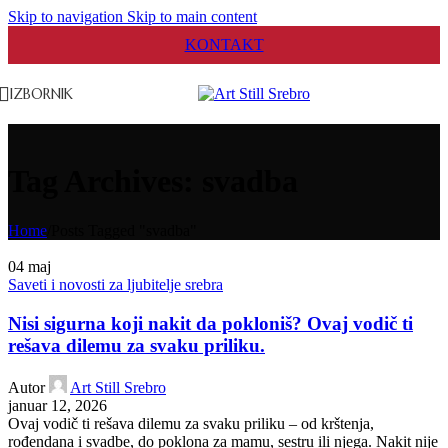
Skip to navigation
Skip to main content
KONTAKT
IZBORNIK
Tag Archives: svadba
Home
/
Posts Tagged "svadba"
04
maj
Saveti i novosti za ljubitelje srebra
Nisi sigurna koji nakit da pokloniš? Ovaj vodič ti
rešava dilemu za svaku priliku.
Autor
Art Still Srebro
januar 12, 2026
Ovaj vodič ti rešava dilemu za svaku priliku – od krštenja,
rođendana i svadbe, do poklona za mamu, sestru ili njega. Nakit nije