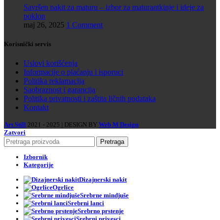
Savršen nakit za maturu – izbor za maturantkinje i ideje za
poklon
maj 26, 2025
1 Comment
Korisnički servis
Uslovi korišćenja
Informacije o plaćanju i isporuci
Politika reklamacija
Saobraznost i garancija
Politika privatnosti i zaštita ličnih podataka
Kontakt
Art Still
2021 - 2025 | DESIGN BY
Web M Design
Zatvori
Pretraga
Izbornik
Kategorije
Dizajnerski nakit
Ogrlice
Srebrne mindjuše
Srebrni lanci
Srebrno prstenje
Srebrni privesci