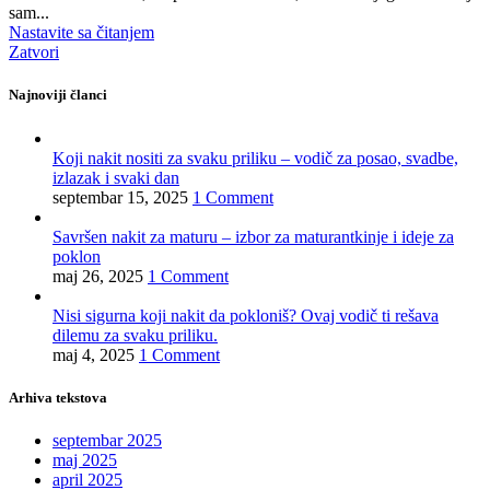
sam...
Nastavite sa čitanjem
Zatvori
Najnoviji članci
Koji nakit nositi za svaku priliku – vodič za posao, svadbe,
izlazak i svaki dan
septembar 15, 2025
1 Comment
Savršen nakit za maturu – izbor za maturantkinje i ideje za
poklon
maj 26, 2025
1 Comment
Nisi sigurna koji nakit da pokloniš? Ovaj vodič ti rešava
dilemu za svaku priliku.
maj 4, 2025
1 Comment
Arhiva tekstova
septembar 2025
maj 2025
april 2025