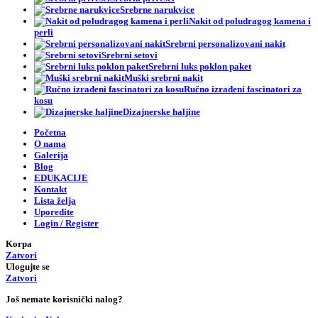
Srebrne narukvice
Nakit od poludragog kamena i
perli
Srebrni personalizovani nakit
Srebrni setovi
Srebrni luks poklon paket
Muški srebrni nakit
Ručno izrađeni fascinatori za
kosu
Dizajnerske haljine
Početna
O nama
Galerija
Blog
EDUKACIJE
Kontakt
Lista želja
Uporedite
Login / Register
Korpa
Zatvori
Ulogujte se
Zatvori
Još nemate korisnički nalog?