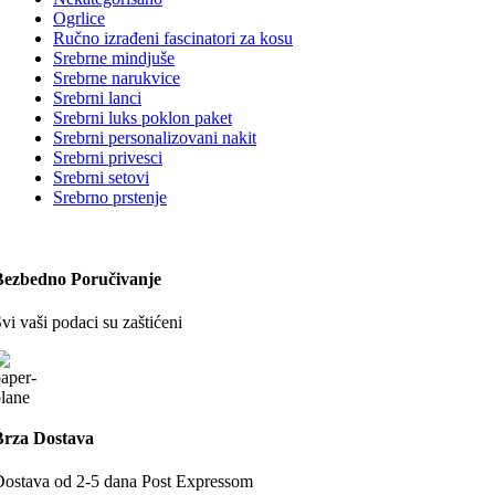
Ogrlice
Ručno izrađeni fascinatori za kosu
Srebrne mindjuše
Srebrne narukvice
Srebrni lanci
Srebrni luks poklon paket
Srebrni personalizovani nakit
Srebrni privesci
Srebrni setovi
Srebrno prstenje
Bezbedno Poručivanje
vi vaši podaci su zaštićeni
Brza Dostava
ostava od 2-5 dana Post Expressom