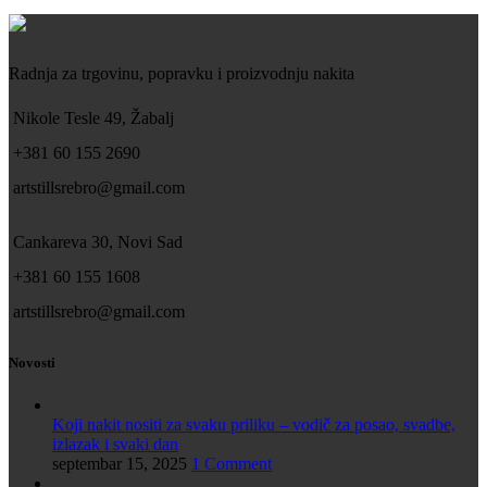
Radnja za trgovinu, popravku i proizvodnju nakita
Nikole Tesle 49, Žabalj
+381 60 155 2690
artstillsrebro@gmail.com
Cankareva 30, Novi Sad
+381 60 155 1608
artstillsrebro@gmail.com
Novosti
Koji nakit nositi za svaku priliku – vodič za posao, svadbe,
izlazak i svaki dan
septembar 15, 2025
1 Comment