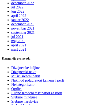
decembar 2022
jul 2022
jun 2022
april 2022
januar 2022
decembar 2021
novembar 2021
septembar 2021
jul 2021
maj 2021
april 2021
mart 2021
Kategorije proizvoda
Dizajnerske haljine
Dizajnerski nakit
Muški srebrni nakit
Nakit od poludragog kamena i perli
Nekategorisano
Ogrlice
Ručno izrađeni fascinatori za kosu
Srebrne mindjuše
Srebrne narukvice