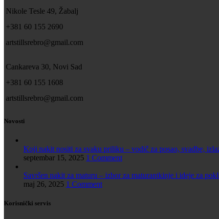
Nikole Tesle 49, Žabalj
+381 60 155 2690
artstillsrebro@gmail.com
Cankareva 30, Novi Sad
+381 60 155 1608
artstillsrebro@gmail.com
Novosti
Koji nakit nositi za svaku priliku – vodič za posao, svadbe, izla
septembar 15, 2025
1 Comment
Savršen nakit za maturu – izbor za maturantkinje i ideje za pok
maj 26, 2025
1 Comment
Korisnički servis