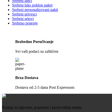
Srebrni lanci
Srebrni luks poklon paket
Srebrni personalizovani nakit
Srebrni privesci
Srebrni setovi
Srebrno prstenje
Bezbedno Poručivanje
Svi vaši podaci su zaštićeni
Brza Dostava
Dostava od 2-5 dana Post Expressom
Radnja za trgovinu, popravku i proizvodnju nakita