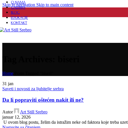
PERSONALIZOVANI NAKIT
O NAMA
Skip to navigation
Skip to main content
GALERIJA
BLOG
EDUKACIJE
KONTAKT
FASCINATORI
DIZAJNERSKE HALJINE
Tag Archives: biseri
OGRLICE
Home
/
Posts Tagged "biseri"
31
jan
Saveti i novosti za ljubitelje srebra
PRIVESCI
Da li popraviti oštećen nakit ili ne?
SETOVI
Autor
Art Still Srebro
januar 12, 2026
U ovom blog postu, želim da istražim neke od faktora koje treba uzeti
Nastavite sa čitanjem