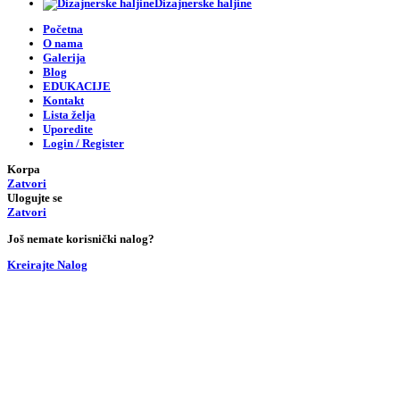
Dizajnerske haljine
Početna
O nama
Galerija
Blog
EDUKACIJE
Kontakt
Lista želja
Uporedite
Login / Register
Korpa
Zatvori
Ulogujte se
Zatvori
Još nemate korisnički nalog?
Kreirajte Nalog