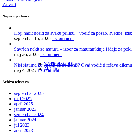
Zatvori
MINĐUŠE
Najnoviji članci
NARUKVICE
Koji nakit nositi za svaku priliku – vodič za posao, svadbe, izla
septembar 15, 2025
1 Comment
Savršen nakit za maturu – izbor za maturantkinje i ideje za pok
LUKS POKLON PAKETI
maj 26, 2025
1 Comment
SVI PROIZVODI
Nisi sigurna koji nakit da pokloniš? Ovaj vodič ti rešava dilemu
AKCIJA
maj 4, 2025
1 Comment
Arhiva tekstova
septembar 2025
maj 2025
april 2025
januar 2025
septembar 2024
januar 2024
jul 2023
april 2023