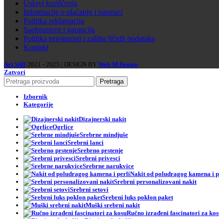
Uslovi korišćenja
Informacije o plaćanju i isporuci
Politika reklamacija
Saobraznost i garancija
Politika privatnosti i zaštita ličnih podataka
Kontakt
Art Still
2021 - 2025 | DESIGN BY
Web M Design
Zatvori
Pretraga
Izbornik
Kategorije
Dizajnerski nakit
Ogrlice
Srebrne mindjuše
Srebrni lanci
Srebrno prstenje
Srebrni privesci
Srebrne narukvice
Nakit od poludragog kamena i p
Srebrni personalizovani nakit
Srebrni setovi
Srebrni luks poklon paket
Muški srebrni nakit
Ručno izrađeni fascinatori za ko