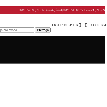
060/ 1552 690, Nikole Tesle 49, Žabalj
060/ 1551 608 Cankareva 30, Novi Sa
LOGIN / REGISTER
0.00
RS
Pretraga