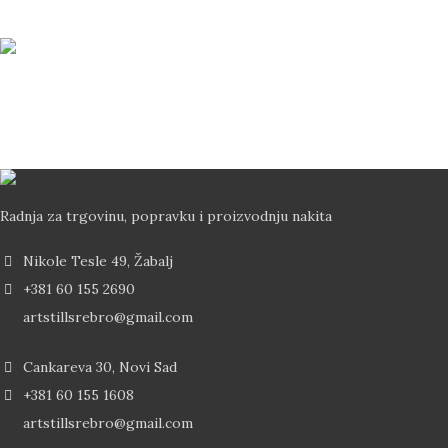
Brza Dostava
Dostava od 2-5 dana Post Expressom
Radnja za trgovinu, popravku i proizvodnju nakita
Nikole Tesle 49, Žabalj
+381 60 155 2690
artstillsrebro@gmail.com
Cankareva 30, Novi Sad
+381 60 155 1608
artstillsrebro@gmail.com