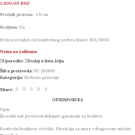
2,600.00
RSD
Prečnik prstena:
1,9 cm
Rodijum:
Da
Prsten izrađen od kvalitetnog srebra finoće 925/1000.
Nema na zalihama
Uporedite
Dodaj u listu želja
Šifra proizvoda:
PC 261900
Kategorija:
Srebrno prstenje
Share:
OPIS
ISPORUKA
Opis
Za svaki naš proizvod dobijate garanciju za kvalitet.
Kontrolu kvaliteta izvršila Direkcija za mere i dragocene metale,