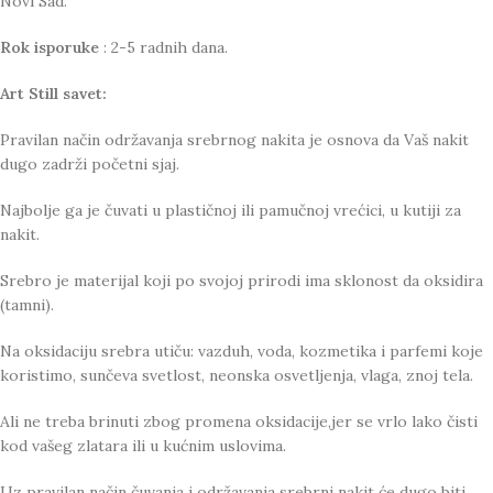
Novi Sad.
Rok isporuke
: 2-5 radnih dana.
Art Still savet:
Pravilan način održavanja srebrnog nakita je osnova da Vaš nakit
dugo zadrži početni sjaj.
Najbolje ga je čuvati u plastičnoj ili pamučnoj vrećici, u kutiji za
nakit.
Srebro je materijal koji po svojoj prirodi ima sklonost da oksidira
(tamni).
Na oksidaciju srebra utiču: vazduh, voda, kozmetika i parfemi koje
koristimo, sunčeva svetlost, neonska osvetljenja, vlaga, znoj tela.
Ali ne treba brinuti zbog promena oksidacije,jer se vrlo lako čisti
kod vašeg zlatara ili u kućnim uslovima.
Uz pravilan način čuvanja i održavanja srebrni nakit će dugo biti