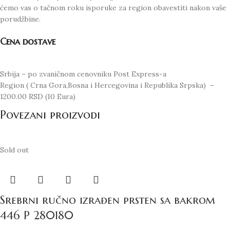
ćemo vas o tačnom roku isporuke za region obavestiti nakon vaše
porudžbine.
Cena dostave
Srbija – po zvaničnom cenovniku Post Express-a
Region ( Crna Gora,Bosna i Hercegovina i Republika Srpska) –
1200.00 RSD (10 Eura)
Povezani proizvodi
Sold out
Srebrni ručno izrađen prsten sa bakrom
446 P 280180