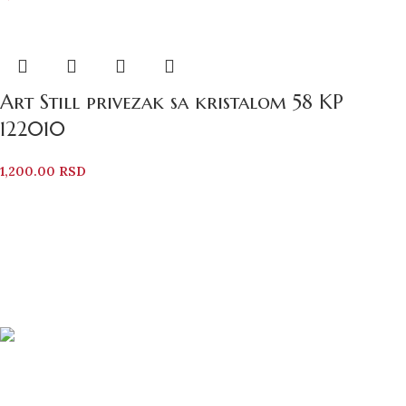
Art Still privezak sa kristalom 58 KP
122010
1,200.00
RSD
Bezbedno Poručivanje
Svi vaši podaci su zaštićeni
Brza Dostava