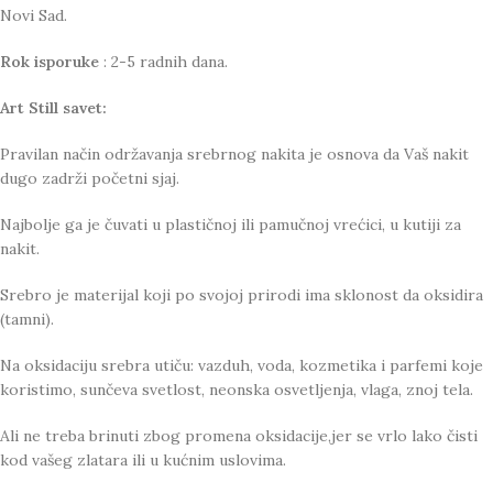
Novi Sad.
Rok isporuke
: 2-5 radnih dana.
Art Still savet:
Pravilan način održavanja srebrnog nakita je osnova da Vaš nakit
dugo zadrži početni sjaj.
Najbolje ga je čuvati u plastičnoj ili pamučnoj vrećici, u kutiji za
nakit.
Srebro je materijal koji po svojoj prirodi ima sklonost da oksidira
(tamni).
Na oksidaciju srebra utiču: vazduh, voda, kozmetika i parfemi koje
koristimo, sunčeva svetlost, neonska osvetljenja, vlaga, znoj tela.
Ali ne treba brinuti zbog promena oksidacije,jer se vrlo lako čisti
kod vašeg zlatara ili u kućnim uslovima.