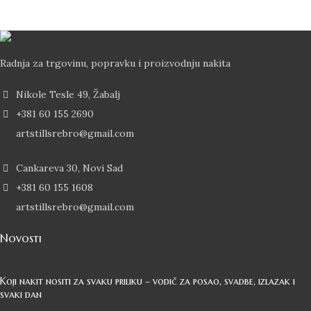
Dostava od 2-5 dana Post Expressom
Radnja za trgovinu, popravku i proizvodnju nakita
Nikole Tesle 49, Žabalj
+381 60 155 2690
artstillsrebro@gmail.com
Cankareva 30, Novi Sad
+381 60 155 1608
artstillsrebro@gmail.com
Novosti
Koji nakit nositi za svaku priliku – vodič za posao, svadbe, izlazak i
svaki dan