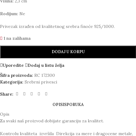
Visina:
2,3 cm
Rodijum:
Ne
Privezak izrađen od kvalitetnog srebra finoće 925/1000.
1 na zalihama
DODAJ U KORPU
Uporedite
Dodaj u listu želja
Šifra proizvoda:
RC 172300
Kategorija:
Srebrni privesci
Share:
OPIS
ISPORUKA
Opis
Za svaki naš proizvod dobijate garanciju za kvalitet.
Kontrolu kvaliteta izvršila Direkcija za mere i dragocene metale,