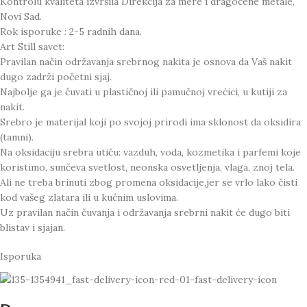
Kontrolu kvaliteta izvršila Direkcija za mere i dragocene metale,
Novi Sad.
Rok isporuke : 2-5 radnih dana.
Art Still savet:
Pravilan način održavanja srebrnog nakita je osnova da Vaš nakit
dugo zadrži početni sjaj.
Najbolje ga je čuvati u plastičnoj ili pamučnoj vrećici, u kutiji za
nakit.
Srebro je materijal koji po svojoj prirodi ima sklonost da oksidira
(tamni).
Na oksidaciju srebra utiču: vazduh, voda, kozmetika i parfemi koje
koristimo, sunčeva svetlost, neonska osvetljenja, vlaga, znoj tela.
Ali ne treba brinuti zbog promena oksidacije,jer se vrlo lako čisti
kod vašeg zlatara ili u kućnim uslovima.
Uz pravilan način čuvanja i održavanja srebrni nakit će dugo biti
blistav i sjajan.
Isporuka