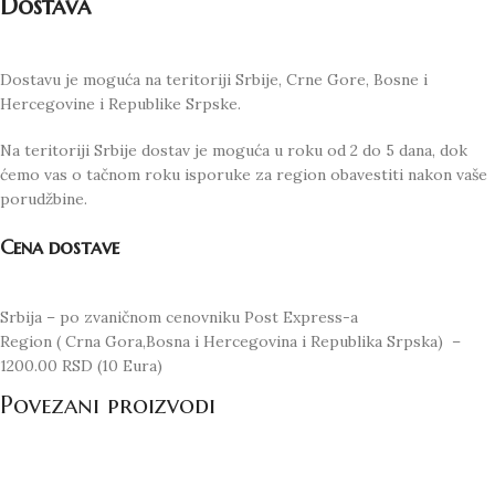
Dostava
Dostavu je moguća na teritoriji Srbije, Crne Gore, Bosne i
Hercegovine i Republike Srpske.
Na teritoriji Srbije dostav je moguća u roku od 2 do 5 dana, dok
ćemo vas o tačnom roku isporuke za region obavestiti nakon vaše
porudžbine.
Cena dostave
Srbija – po zvaničnom cenovniku Post Express-a
Region ( Crna Gora,Bosna i Hercegovina i Republika Srpska) –
1200.00 RSD (10 Eura)
Povezani proizvodi