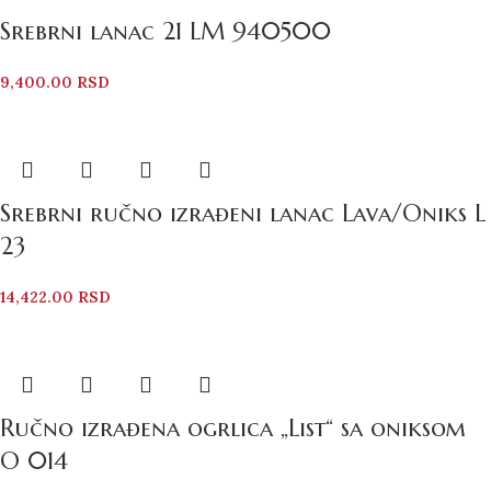
Srebrni lanac 21 LM 940500
9,400.00
RSD
Srebrni ručno izrađeni lanac Lava/Oniks L
23
14,422.00
RSD
Ručno izrađena ogrlica „List“ sa oniksom
O 014