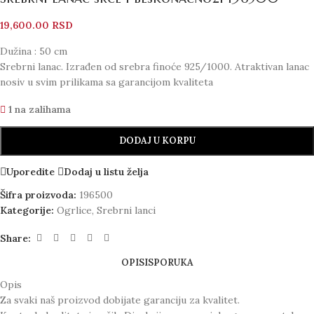
19,600.00
RSD
Dužina : 50 cm
Srebrni lanac. Izrađen od srebra finoće 925/1000. Atraktivan lanac
nosiv u svim prilikama sa garancijom kvaliteta
1 na zalihama
DODAJ U KORPU
Uporedite
Dodaj u listu želja
Šifra proizvoda:
196500
Kategorije:
Ogrlice
,
Srebrni lanci
Share:
OPIS
ISPORUKA
Opis
Za svaki naš proizvod dobijate garanciju za kvalitet.