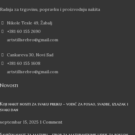
Radnja za trgovinu, popravku i proizvodnju nakita
Nikole Tesle 49, Žabalj
+381 60 155 2690
artstillsrebro@gmail.com
Cankareva 30, Novi Sad
+381 60 155 1608
artstillsrebro@gmail.com
Novosti
Koji nakit nositi za svaku priliku – vodič za posao, svadbe, izlazak i
svaki dan
septembar 15, 2025
1 Comment
Savršen nakit za maturu – izbor za maturantkinje i ideje za poklon