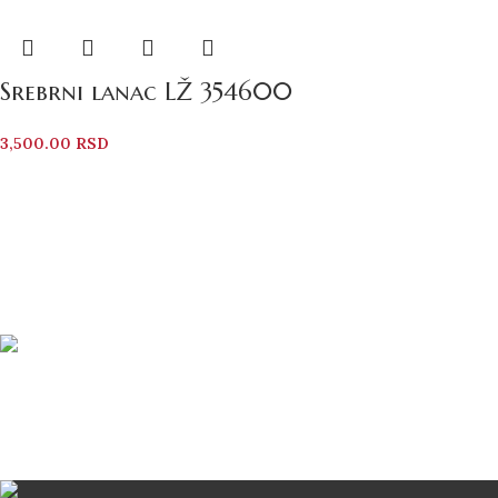
Srebrni lanac LŽ 354600
3,500.00
RSD
Bezbedno Poručivanje
Svi vaši podaci su zaštićeni
Brza Dostava
Dostava od 2-5 dana Post Expressom