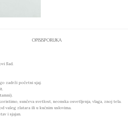
OPIS
ISPORUKA
ovi Sad.
go zadrži početni sjaj.
t.
tamni).
oristimo, sunčeva svetlost, neonska osvetljenja, vlaga, znoj tela.
od vašeg zlatara ili u kućnim uslovima.
av i sjajan.