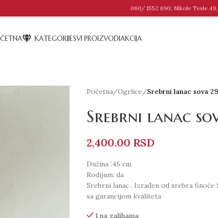
060/ 1552 690, Nikole Tesle 49,
ČETNA
KATEGORIJE
SVI PROIZVODI
AKCIJA
Početna
/
Ogrlice
/
Srebrni lanac sova 
Srebrni lanac s
2,400.00
RSD
Dužina :45 cm
Rodijum: da
Srebrni lanac . Izrađen od srebra finoće
sa garancijom kvaliteta
1 na zalihama