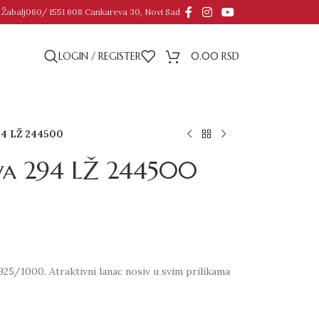
 Žabalj
060/ 1551 608 Cankareva 30, Novi Sad
LOGIN / REGISTER
0.00
RSD
294 LŽ 244500
ova 294 LŽ 244500
 925/1000. Atraktivni lanac nosiv u svim prilikama