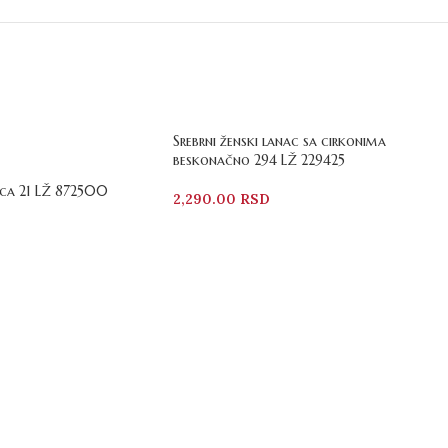
Srebrni ženski lanac sa cirkonima
beskonačno 294 LŽ 229425
ica 21 LŽ 872500
2,290.00
RSD