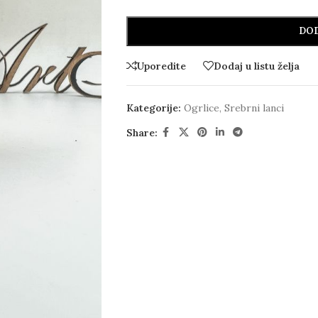
DOD
Uporedite
Dodaj u listu želja
Kategorije:
Ogrlice
,
Srebrni lanci
Share: