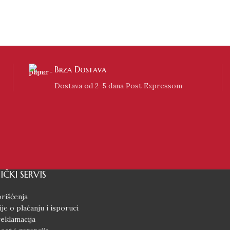
Srebrni lanac 21
1,800.00
RSD
Brza Dostava
Dostava od 2-5 dana Post Expressom
IČKI SERVIS
rišćenja
je o plaćanju i isporuci
reklamacija