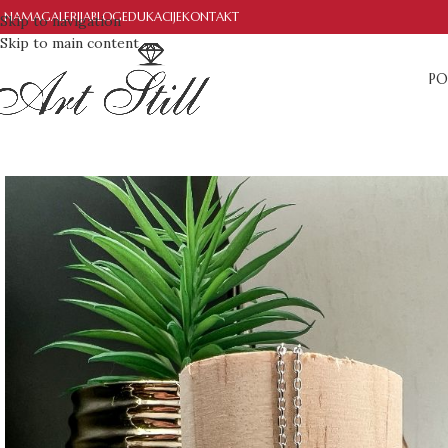
 NAMA
GALERIJA
BLOG
EDUKACIJE
KONTAKT
Skip to navigation
Skip to main content
PO