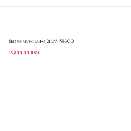
Srebrni muški lanac 21 LM 158600
15,800.00
RSD
SOLD
OUT