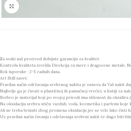
Click to enlarge
Za svaki naš proizvod dobijate garanciju za kvalitet.
Kontrolu kvaliteta izvršila Direkcija za mere i dragocene metale, N
Rok isporuke : 2-5 radnih dana.
Art Still savet:
Pravilan način održavanja srebrnog nakita je osnova da Vaš nakit du
Najbolje ga je čuvati u plastičnoj ili pamučnoj vrećici, u kutiji za naki
Srebro je materijal koji po svojoj prirodi ima sklonost da oksidira (
Na oksidaciju srebra utiču: vazduh, voda, kozmetika i parfemi koje k
Ali ne treba brinuti zbog promena oksidacije,jer se vrlo lako čisti k
Uz pravilan način čuvanja i održavanja srebrni nakit će dugo biti blist