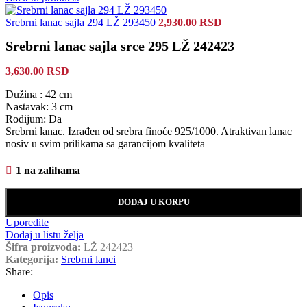
Srebrni lanac sajla 294 LŽ 293450
2,930.00
RSD
Srebrni lanac sajla srce 295 LŽ 242423
3,630.00
RSD
Dužina : 42 cm
Nastavak: 3 cm
Rodijum: Da
Srebrni lanac. Izrađen od srebra finoće 925/1000. Atraktivan lanac
nosiv u svim prilikama sa garancijom kvaliteta
1 na zalihama
DODAJ U KORPU
Uporedite
Dodaj u listu želja
Šifra proizvoda:
LŽ 242423
Kategorija:
Srebrni lanci
Share:
Opis