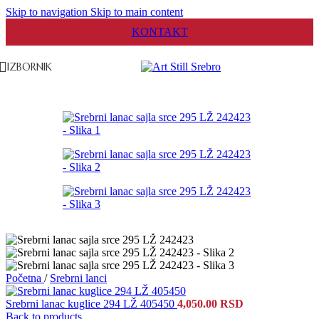
Skip to navigation
Skip to main content
KONTAKT
IZBORNIK
Početna
/
Srebrni lanci
Srebrni lanac kuglice 294 LŽ 405450
4,050.00
RSD
Back to products