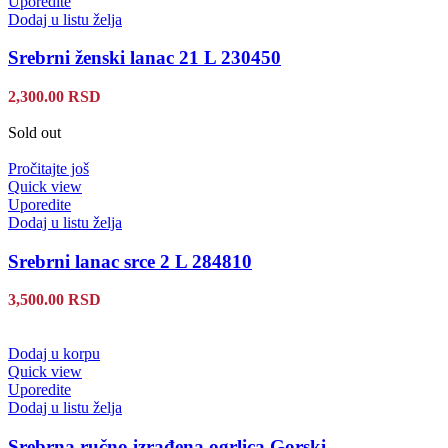
Uporedite
Dodaj u listu želja
Srebrni ženski lanac 21 L 230450
2,300.00
RSD
Sold out
Pročitajte još
Quick view
Uporedite
Dodaj u listu želja
Srebrni lanac srce 2 L 284810
3,500.00
RSD
Dodaj u korpu
Quick view
Uporedite
Dodaj u listu želja
Srebrna ručno izrađena ogrlica Gorski