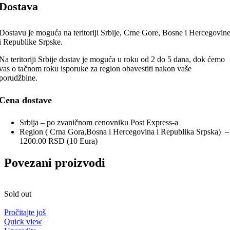
Dostava
Dostavu je moguća na teritoriji Srbije, Crne Gore, Bosne i Hercegovin
i Republike Srpske.
Na teritoriji Srbije dostav je moguća u roku od 2 do 5 dana, dok ćemo
vas o tačnom roku isporuke za region obavestiti nakon vaše
porudžbine.
Cena dostave
Srbija – po zvaničnom cenovniku Post Express-a
Region ( Crna Gora,Bosna i Hercegovina i Republika Srpska) –
1200.00 RSD (10 Eura)
Povezani proizvodi
Sold out
Pročitajte još
Quick view