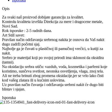
Isporuka
Opis
Za svaki naš proizvod dobijate garanciju za kvalitet.
Kontrolu kvaliteta izvršila Direkcija za mere i dragocene metale,
Novi Sad.
Rok isporuke : 2-5 radnih dana.
Art Still savet:
Pravilan način održavanja srebrnog nakita je osnova da Vaš nakit
dugo zadrži početni sjaj.
Najbolje ga je čuvati u plastičnoj ili pamučnoj vrećici, u kutiji za
nakit.
Srebro je materijal koji po svojoj prirodi ima sklonost da oksidira
(tamni).
Na oksidaciju srebra utiču: vazduh, voda, kozmetika i parfemi koje
koristimo, sunčeva svetlost, neonska osvetljenja, vlaga, znoj tela.
Ali ne treba brinuti zbog promena oksidacije,jer se vrlo lako čisti
kod vašeg zlatara ili u kućnim uslovima.
Uz pravilan način čuvanja i održavanja srebrni nakit će dugo biti
blistav i sjajan.
Isporuka