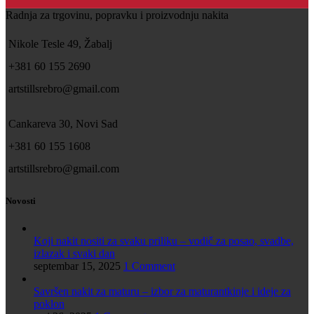
Radnja za trgovinu, popravku i proizvodnju nakita
Nikole Tesle 49, Žabalj
+381 60 155 2690
artstillsrebro@gmail.com
Cankareva 30, Novi Sad
+381 60 155 1608
artstillsrebro@gmail.com
Novosti
Koji nakit nositi za svaku priliku – vodič za posao, svadbe,
izlazak i svaki dan
septembar 15, 2025
1 Comment
Savršen nakit za maturu – izbor za maturantkinje i ideje za
poklon