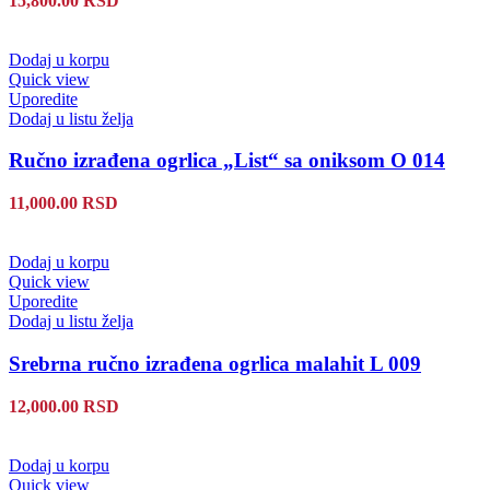
15,800.00
RSD
Dodaj u korpu
Quick view
Uporedite
Dodaj u listu želja
Ručno izrađena ogrlica „List“ sa oniksom O 014
11,000.00
RSD
Dodaj u korpu
Quick view
Uporedite
Dodaj u listu želja
Srebrna ručno izrađena ogrlica malahit L 009
12,000.00
RSD
Dodaj u korpu
Quick view