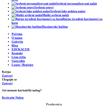
Srebrni personalizovani nakit
Srebrni setovi
Srebrni luks poklon paket
Muški srebrni nakit
Ručno izrađeni fascinatori za
kosu
Dizajnerske haljine
Početna
O nama
Galerija
Blog
EDUKACIJE
Kontakt
Lista želja
Uporedite
Login / Register
Korpa
Zatvori
Ulogujte se
Zatvori
Još nemate korisnički nalog?
Kreirajte Nalog
Prodavnica