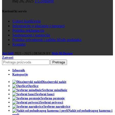
maj 26, 2025
1 Comment
Korisnički servis
Uslovi korišćenja
Informacije o plaćanju i isporuci
Politika reklamacija
Saobraznost i garancija
Politika privatnosti i zaštita ličnih podataka
Kontakt
Art Still
2021 - 2025 | DESIGN BY
Web M Design
Zatvori
Pretraga
Izbornik
Kategorije
Dizajnerski nakit
Ogrlice
Srebrne mindjuše
Srebrni lanci
Srebrno prstenje
Srebrni privesci
Srebrne narukvice
Nakit od poludragog kamena i
perli