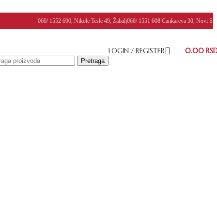
060/ 1552 690, Nikole Tesle 49, Žabalj
060/ 1551 608 Cankareva 30, Novi Sa
LOGIN / REGISTER
0.00
RS
Pretraga