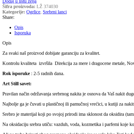
Dodaj u listu želja
Šifra proizvoda:
LŽ 374030
Kategorije:
Ogrlice
,
Srebrni lanci
Share:
Opis
Isporuka
Opis
Za svaki naš proizvod dobijate garanciju za kvalitet.
Kontrolu kvaliteta izvršila Direkcija za mere i dragocene metale, No
Rok isporuke
: 2-5 radnih dana.
Art Still savet:
Pravilan način održavanja srebrnog nakita je osnova da Vaš nakit dugo
Najbolje ga je čuvati u plastičnoj ili pamučnoj vrećici, u kutiji za nakit
Srebro je materijal koji po svojoj prirodi ima sklonost da oksidira (tam
Na oksidaciju srebra utiču: vazduh, voda, kozmetika i parfemi koje kor