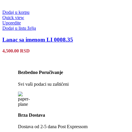
Dodaj u korpu
Quick view
Uporedite
Dodaj u listu želja
Lanac sa imenom LI 0008.35
4,500.00
RSD
Bezbedno Poručivanje
Svi vaši podaci su zaštićeni
Brza Dostava
Dostava od 2-5 dana Post Expressom