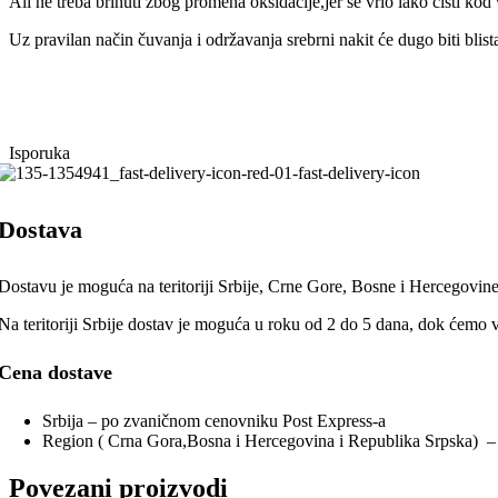
Ali ne treba brinuti zbog promena oksidacije,jer se vrlo lako čisti kod
Uz pravilan način čuvanja i održavanja srebrni nakit će dugo biti blista
Isporuka
Dostava
Dostavu je moguća na teritoriji Srbije, Crne Gore, Bosne i Hercegovin
Na teritoriji Srbije dostav je moguća u roku od 2 do 5 dana, dok ćemo 
Cena dostave
Srbija – po zvaničnom cenovniku Post Express-a
Region ( Crna Gora,Bosna i Hercegovina i Republika Srpska) 
Povezani proizvodi