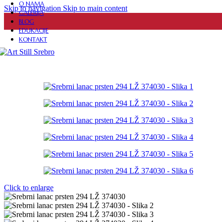
PERSONALIZOVANI NAKIT
O NAMA
Skip to navigation
Skip to main content
GALERIJA
BLOG
EDUKACIJE
KONTAKT
FASCINATORI
DIZAJNERSKE HALJINE
OGRLICE
PRIVESCI
Click to enlarge
SETOVI