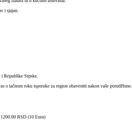
 vašeg zlatara ili u kućnim uslovima.
v i sjajan.
e i Republike Srpske.
vas o tačnom roku isporuke za region obavestiti nakon vaše porudžbine.
– 1200.00 RSD (10 Eura)