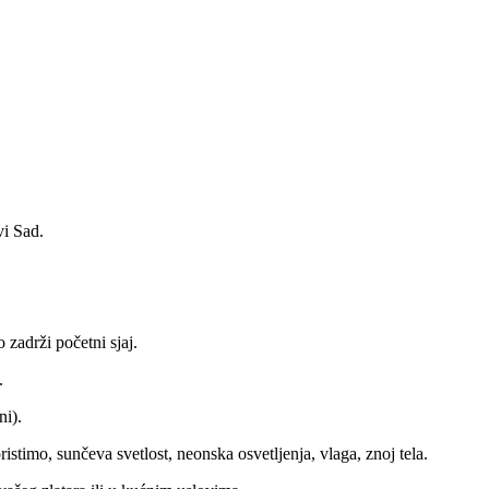
vi Sad.
 zadrži početni sjaj.
.
ni).
istimo, sunčeva svetlost, neonska osvetljenja, vlaga, znoj tela.