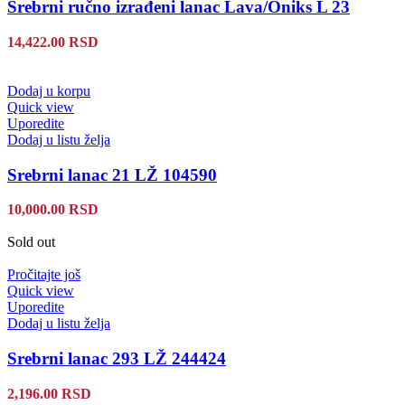
Srebrni ručno izrađeni lanac Lava/Oniks L 23
14,422.00
RSD
Dodaj u korpu
Quick view
Uporedite
Dodaj u listu želja
Srebrni lanac 21 LŽ 104590
10,000.00
RSD
Sold out
Pročitajte još
Quick view
Uporedite
Dodaj u listu želja
Srebrni lanac 293 LŽ 244424
2,196.00
RSD