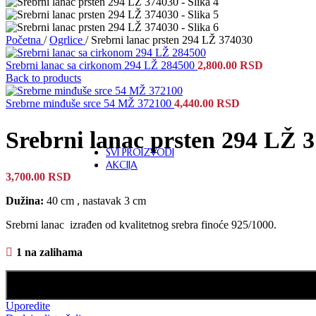
MINĐUŠE
Početna
/
Ogrlice
/
Srebrni lanac prsten 294 LŽ 374030
Srebrni lanac sa cirkonom 294 LŽ 284500
2,800.00
RSD
NARUKVICE
Back to products
Srebrne minđuše srce 54 MŽ 372100
4,440.00
RSD
LUKS POKLON PAKETI
Srebrni lanac prsten 294 LŽ 
SVI PROIZVODI
AKCIJA
3,700.00
RSD
Dužina:
40 cm , nastavak 3 cm
Srebrni lanac izrađen od kvalitetnog srebra finoće 925/1000.
1 na zalihama
Uporedite