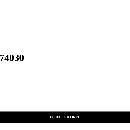
374030
DODAJ U KORPU