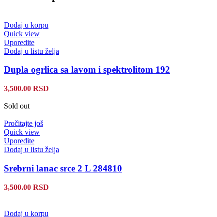
Dodaj u korpu
Quick view
Uporedite
Dodaj u listu želja
Dupla ogrlica sa lavom i spektrolitom 192
3,500.00
RSD
Sold out
Pročitajte još
Quick view
Uporedite
Dodaj u listu želja
Srebrni lanac srce 2 L 284810
3,500.00
RSD
Dodaj u korpu