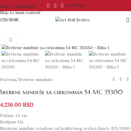
KONTAKT
Skip to navigation
Skip to main content
IZBORNIK
Click to enlarge
Početna
/
Srebrne mindjuše
Srebrne minđuše sa cirkonima 54 MC 353150
4,236.00
RSD
Dužina: 1,5 cm
Rodijum: Da
Moderne minđuše izrađene od kvalitetnog srebra finoće 925/1000.