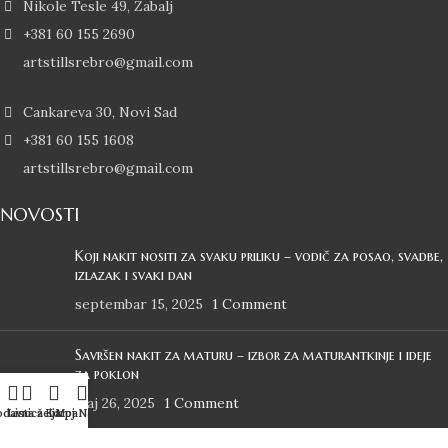
Nikole Tesle 49, Žabalj
+381 60 155 2690
artstillsrebro@gmail.com
Cankareva 30, Novi Sad
+381 60 155 1608
artstillsrebro@gmail.com
NOVOSTI
Koji nakit nositi za svaku priliku – vodič za posao, svadbe,
izlazak i svaki dan
septembar 15, 2025
1 Comment
Savršen nakit za maturu – izbor za maturantkinje i ideje
za poklon
maj 26, 2025
1 Comment
odavnica
Lista želja
Korpa
Moj Nalog
KORISNIČKI SERVIS