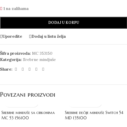
1 na zalihama
DODAJ U KORPU
Uporedite
Dodaj u listu želja
Šifra proizvoda:
MC 353150
Kategorija:
Srebrne mindjuše
Share:
Povezani proizvodi
Srebrne minđuše sa cirkonima
Srebrne dečije minđuše Switch 54
MC 53 156100
MD 135100