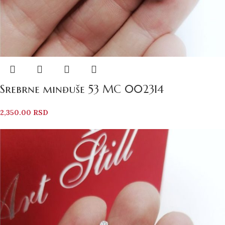
Srebrne minđuše 53 MC 002314
2,350.00
RSD