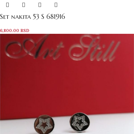
Set nakita 53 S 681916
6,800.00
RSD