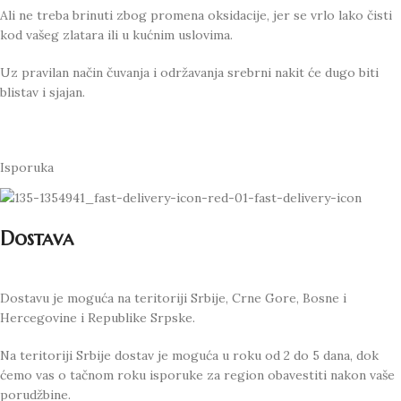
Ali ne treba brinuti zbog promena oksidacije, jer se vrlo lako čisti
kod vašeg zlatara ili u kućnim uslovima.
Uz pravilan način čuvanja i održavanja srebrni nakit će dugo biti
blistav i sjajan.
Isporuka
Dostava
Dostavu je moguća na teritoriji Srbije, Crne Gore, Bosne i
Hercegovine i Republike Srpske.
Na teritoriji Srbije dostav je moguća u roku od 2 do 5 dana, dok
ćemo vas o tačnom roku isporuke za region obavestiti nakon vaše
porudžbine.