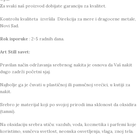
Za svaki naš proizvod dobijate garanciju za kvalitet.
Kontrolu kvaliteta izvršila Direkcija za mere i dragocene metale,
Novi Sad.
Rok isporuke
: 2-5 radnih dana.
Art Still savet:
Pravilan način održavanja srebrnog nakita je osnova da Vaš nakit
dugo zadrži početni sjaj.
Najbolje ga je čuvati u plastičnoj ili pamučnoj vrećici, u kutiji za
nakit.
Srebro je materijal koji po svojoj prirodi ima sklonost da oksidira
(tamni).
Na oksidaciju srebra utiču: vazduh, voda, kozmetika i parfemi koje
koristimo, sunčeva svetlost, neonska osvetljenja, vlaga, znoj tela.