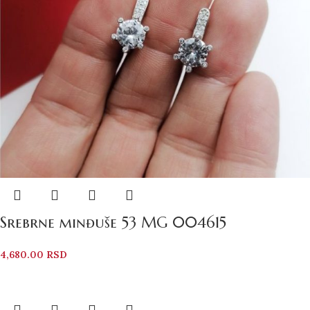
Srebrne minđuše 53 MG 004615
4,680.00
RSD