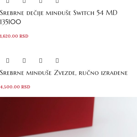
Srebrne dečije minđuše Switch 54 MD
135100
1,620.00
RSD
Srebrne minđuše Zvezde, ručno izrađene
4,500.00
RSD