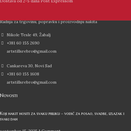
Dostava od 2-5 dana Post Expressom
Radnja za trgovinu, popravku i proizvodnju nakita
Nikole Tesle 49, Žabalj
+381 60 155 2690
artstillsrebro@gmail.com
Cankareva 30, Novi Sad
+381 60 155 1608
artstillsrebro@gmail.com
Novosti
Koji nakit nositi za svaku priliku – vodič za posao, svadbe, izlazak i
svaki dan
septembar 15, 2025
1 Comment