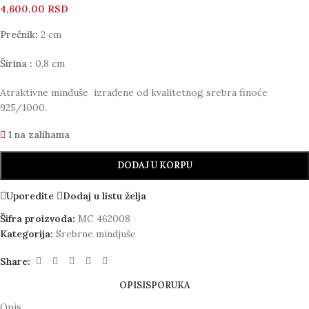
4,600.00
RSD
Prečnik:
2 cm
Širina :
0,8 cm
Atraktivne minđuše izrađene od kvalitetnog srebra finoće
925/1000.
1 na zalihama
DODAJ U KORPU
Uporedite
Dodaj u listu želja
Šifra proizvoda:
MC 462008
Kategorija:
Srebrne mindjuše
Share:
OPIS
ISPORUKA
Opis