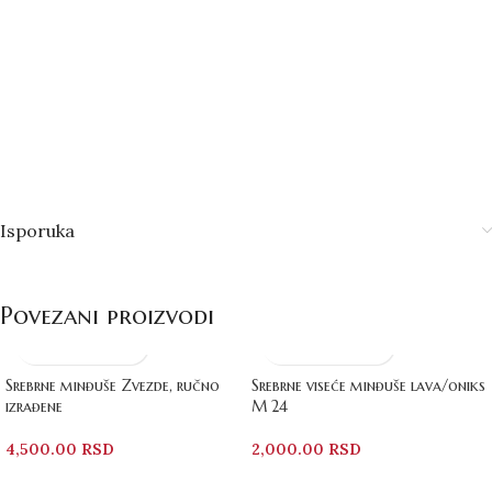
Isporuka
Povezani proizvodi
Srebrne minđuše Zvezde, ručno
Srebrne viseće minđuše lava/oniks
izrađene
M 24
4,500.00
RSD
2,000.00
RSD