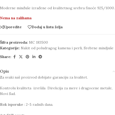
Moderne minđuše izrađene od kvalitetnog srebra finoće 925/1000.
Nema na zalihama
Uporedite
Dodaj u listu želja
Šifra proizvoda:
MC 183500
Kategorije:
Nakit od poludragog kamena i perli
,
Srebrne mindjuše
Share:
Opis
Za svaki naš proizvod dobijate garanciju za kvalitet.
Kontrolu kvaliteta izvršila Direkcija za mere i dragocene metale,
Novi Sad.
Rok isporuke
: 2-5 radnih dana.