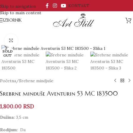
KONTAKT
Skip to navigation
Skip to main content
IZBORNIK
Click to enlarge
SOLD
OUT
Početna
/
Srebrne mindjuše
Srebrne minđuše Aventurin 53 MC 183500
1,800.00
RSD
Dužina:
3,5 cm
Rodijum:
Da