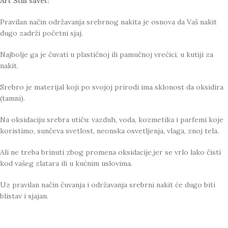
Art Still savet:
Pravilan način održavanja srebrnog nakita je osnova da Vaš nakit
dugo zadrži početni sjaj.
Najbolje ga je čuvati u plastičnoj ili pamučnoj vrećici, u kutiji za
nakit.
Srebro je materijal koji po svojoj prirodi ima sklonost da oksidira
(tamni).
Na oksidaciju srebra utiču: vazduh, voda, kozmetika i parfemi koje
koristimo, sunčeva svetlost, neonska osvetljenja, vlaga, znoj tela.
Ali ne treba brinuti zbog promena oksidacije,jer se vrlo lako čisti
kod vašeg zlatara ili u kućnim uslovima.
Uz pravilan način čuvanja i održavanja srebrni nakit će dugo biti
blistav i sjajan.