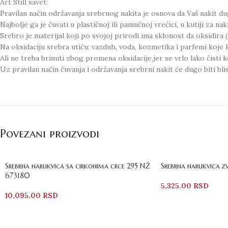
Art Still savet:
Pravilan način održavanja srebrnog nakita je osnova da Vaš nakit du
Najbolje ga je čuvati u plastičnoj ili pamučnoj vrećici, u kutiji za naki
Srebro je materijal koji po svojoj prirodi ima sklonost da oksidira (
Na oksidaciju srebra utiču: vazduh, voda, kozmetika i parfemi koje k
Ali ne treba brinuti zbog promena oksidacije,jer se vrlo lako čisti k
Uz pravilan način čuvanja i održavanja srebrni nakit će dugo biti blist
Povezani proizvodi
Srebrna narukvica sa cirkonima crce 295 NŽ
Srebrna narukvica z
673180
5,325.00
RSD
10,095.00
RSD