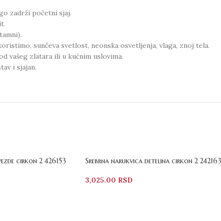
go zadrži početni sjaj.
t.
tamni).
oristimo, sunčeva svetlost, neonska osvetljenja, vlaga, znoj tela.
od vašeg zlatara ili u kućnim uslovima.
av i sjajan.
vezde cirkon 2 426153
Srebrna narukvica detelina cirkon 2 24216
3,025.00
RSD