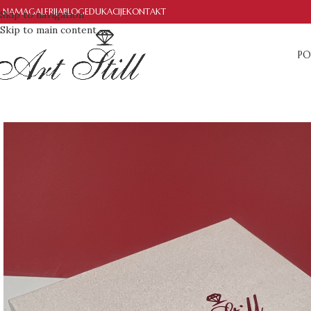
 NAMA
GALERIJA
BLOG
EDUKACIJE
KONTAKT
Skip to navigation
Skip to main content
PO