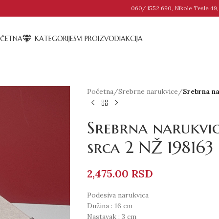
060/ 1552 690, Nikole Tesle 49,
ČETNA
KATEGORIJE
SVI PROIZVODI
AKCIJA
Početna
/
Srebrne narukvice
/
Srebrna na
Srebrna narukvic
srca 2 NŽ 198163
2,475.00
RSD
Podesiva narukvica
Dužina : 16 cm
Nastavak : 3 cm