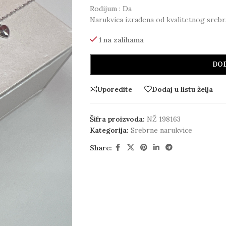
Rodijum : Da
Narukvica izrađena od kvalitetnog srebr
1 na zalihama
DOD
Uporedite
Dodaj u listu želja
Šifra proizvoda:
NŽ 198163
Kategorija:
Srebrne narukvice
Share: