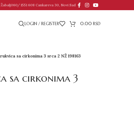
 Žabalj
060/ 1551 608 Cankareva 30, Novi Sad
LOGIN / REGISTER
0.00
RSD
rukvica sa cirkonima 3 srca 2 NŽ 198163
a sa cirkonima 3