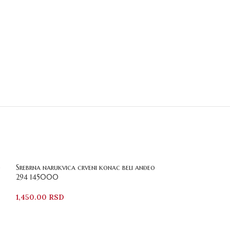
3
Srebrna narukvica crveni konac beli anđeo
294 145000
1,450.00
RSD