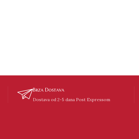
Srebrna narukvic
4,287.00
RSD
Brza Dostava
Dostava od 2-5 dana Post Expressom