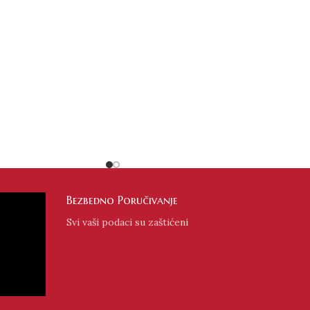
Bezbedno Poručivanje
Svi vaši podaci su zaštićeni