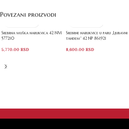
Povezani proizvodi
Srebrna muška narukvica 42 NM
Srebrne narukvice u paru „Ljubavni
577210
tandem“ 42 NP 861921
5,770.00
RSD
8,600.00
RSD