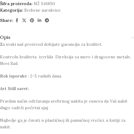
Šifra proizvoda:
NŽ 541850
Kategorija:
Srebrne narukvice
Share:
Opis
Za svaki naš proizvod dobijate garanciju za kvalitet.
Kontrolu kvaliteta izvršila Direkcija za mere i dragocene metale,
Novi Sad.
Rok isporuke
: 2-5 radnih dana.
Art Still savet:
Pravilan način održavanja srebrnog nakita je osnova da Vaš nakit
dugo zadrži početni sjaj.
Najbolje ga je čuvati u plastičnoj ili pamučnoj vrećici, u kutiji za
nakit.