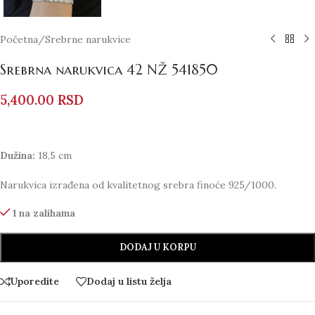
Početna
/
Srebrne narukvice
Srebrna narukvica 42 NŽ 541850
5,400.00
RSD
Dužina:
18,5 cm
Narukvica izrađena od kvalitetnog srebra finoće 925/1000.
1 na zalihama
DODAJ U KORPU
Uporedite
Dodaj u listu želja