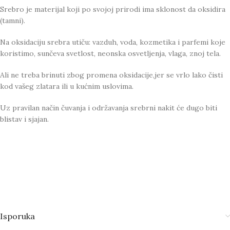
Srebro je materijal koji po svojoj prirodi ima sklonost da oksidira
(tamni).
Na oksidaciju srebra utiču: vazduh, voda, kozmetika i parfemi koje
koristimo, sunčeva svetlost, neonska osvetljenja, vlaga, znoj tela.
Ali ne treba brinuti zbog promena oksidacije,jer se vrlo lako čisti
kod vašeg zlatara ili u kućnim uslovima.
Uz pravilan način čuvanja i održavanja srebrni nakit će dugo biti
blistav i sjajan.
Isporuka