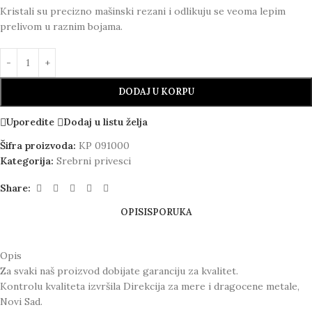
Kristali su precizno mašinski rezani i odlikuju se veoma lepim
prelivom u raznim bojama.
DODAJ U KORPU
Uporedite
Dodaj u listu želja
Šifra proizvoda:
KP 091000
Kategorija:
Srebrni privesci
Share:
OPIS
ISPORUKA
Opis
Za svaki naš proizvod dobijate garanciju za kvalitet.
Kontrolu kvaliteta izvršila Direkcija za mere i dragocene metale,
Novi Sad.