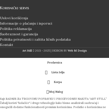
Korisnički servis
Uslovi korišćenja
Informacije o plaćanju i isporuci
Politika reklamacija
Saobraznost i garancija
Politika privatnosti i zaštita ličnih podataka
Kontakt
Art Still
2021 - 2025 | DESIGN BY
Web M Design
Prodavnica
Lista želja
Korpa
Moj Nalog
Sajt RADNJE ZA TRGOVINU POPRAVKU I PROIZVODNJU NAKITA “ART STILL”
Žabalj koristi "kolačiće" i druge tehnologije kako bismo analizirali saobraćaj i
omogućili dodatne funkcionalnosti premium korisnicima. Podatke o korisnicima ne