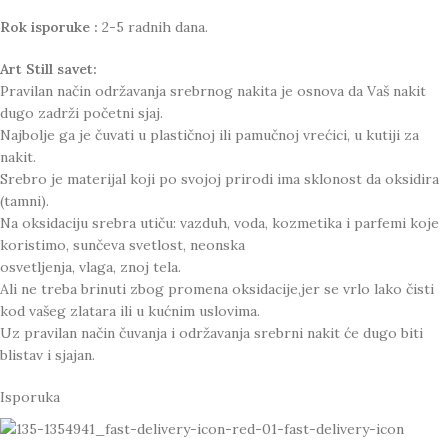
Rok isporuke :
2-5 radnih dana.
Art Still savet:
Pravilan način održavanja srebrnog nakita je osnova da Vaš nakit
dugo zadrži početni sjaj.
Najbolje ga je čuvati u plastičnoj ili pamučnoj vrećici, u kutiji za
nakit.
Srebro je materijal koji po svojoj prirodi ima sklonost da oksidira
(tamni).
Na oksidaciju srebra utiču: vazduh, voda, kozmetika i parfemi koje
koristimo, sunčeva svetlost, neonska
osvetljenja, vlaga, znoj tela.
Ali ne treba brinuti zbog promena oksidacije,jer se vrlo lako čisti
kod vašeg zlatara ili u kućnim uslovima.
Uz pravilan način čuvanja i održavanja srebrni nakit će dugo biti
blistav i sjajan.
Isporuka