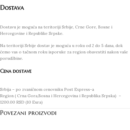
Dostava
Dostavu je moguća na teritoriji Srbije, Crne Gore, Bosne i
Hercegovine i Republike Srpske.
Na teritoriji Srbije dostav je moguća u roku od 2 do 5 dana, dok
ćemo vas o tačnom roku isporuke za region obavestiti nakon vaše
porudžbine.
Cena dostave
Srbija – po zvaničnom cenovniku Post Express-a
Region ( Crna Gora,Bosna i Hercegovina i Republika Srpska) –
1200.00 RSD (10 Eura)
Povezani proizvodi