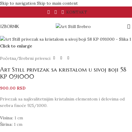
Skip to navigation
Skip to main content
KONTAKT
IZBORNIK
Click to enlarge
Početna
/
Srebrni privesci
Art Still privezak sa kristalom u sivoj boji 58
KP 091000
900.00
RSD
Privezak sa najkvalitetnijim kristalnim elementom i delovima od
srebra finoće 925/1000.
Visina:
1 cm
Širina:
1 cm