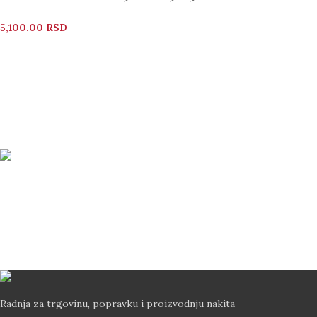
5,100.00
RSD
Bezbedno Poručivanje
Svi vaši podaci su zaštićeni
Brza Dostava
Dostava od 2-5 dana Post Expressom
Radnja za trgovinu, popravku i proizvodnju nakita