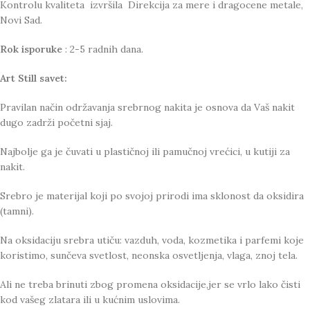
Kontrolu kvaliteta izvršila Direkcija za mere i dragocene metale,
Novi Sad.
Rok isporuke
: 2-5 radnih dana.
Art Still savet:
Pravilan način održavanja srebrnog nakita je osnova da Vaš nakit
dugo zadrži početni sjaj.
Najbolje ga je čuvati u plastičnoj ili pamučnoj vrećici, u kutiji za
nakit.
Srebro je materijal koji po svojoj prirodi ima sklonost da oksidira
(tamni).
Na oksidaciju srebra utiču: vazduh, voda, kozmetika i parfemi koje
koristimo, sunčeva svetlost, neonska osvetljenja, vlaga, znoj tela.
Ali ne treba brinuti zbog promena oksidacije,jer se vrlo lako čisti
kod vašeg zlatara ili u kućnim uslovima.