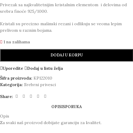
Privezak sa najkvalitetnijim kristalnim elementom i delovima od
srebra finoće 925/1000.
Kristali su precizno mašinski rezani i odlikuju se veoma lepim
prelivom u raznim bojama.
1 na zalihama
DODAJ U KORPU
Uporedite
Dodaj u listu želja
Šifra proizvoda:
KP122010
Kategorija:
Srebrni privesci
Share:
OPIS
ISPORUKA
Opis
Za svaki naš proizvod dobijate garanciju za kvalitet.