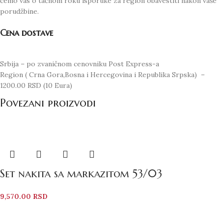
ćemo vas o tačnom roku isporuke za region obavestiti nakon vaše
porudžbine.
Cena dostave
Srbija – po zvaničnom cenovniku Post Express-a
Region ( Crna Gora,Bosna i Hercegovina i Republika Srpska) –
1200.00 RSD (10 Eura)
Povezani proizvodi
Set nakita sa markazitom 53/03
9,570.00
RSD