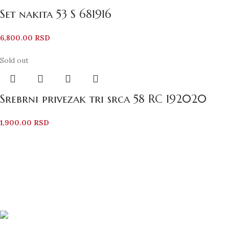
Set nakita 53 S 681916
6,800.00
RSD
Sold out
Srebrni privezak tri srca 58 RC 192020
1,900.00
RSD
Bezbedno Poručivanje
Svi vaši podaci su zaštićeni