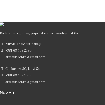
Brza Dostava
Dostava od 2-5 dana Post Expressom
Radnja za trgovinu, popravku i proizvodnju nakita
Nikole Tesle 49, Žabalj
+381 60 155 2690
artstillsrebro@gmail.com
Cankareva 30, Novi Sad
+381 60 155 1608
artstillsrebro@gmail.com
Novosti