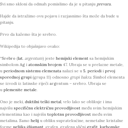
Svi smo skloni da odmah pomislimo da je u pitanju
prevara.
Hajde da istražimo ovu pojavu i razjasnimo šta može da bude u
pitanju.
Prvo da kažemo šta je srebro.
Wikipedija to objašnjavo ovako:
“Srebro
(
lat.
argentum
) jeste
hemijski element
sa hemijskim
simbolom
Ag
i
atomskim brojem
47. Ubraja se u prelazne metale,
u
periodnom sistemu elemenata
nalazi se u
5. periodi
i
prvoj
sporednoj grupi
(grupa 11) odnosno
grupi bakra
. Simbol elementa
se izvodi iz latinske riječi
a
r
g
entum – srebro. Ubraja se
u
plemenite metale
.
Ono je meki,
duktilni
teški metal
, vrlo lako se oblikuje i ima
najvišu
specifičnu električnu provodljivost
među svim hemijskim
elementima kao i najvišu
toplotnu provodljivost
među svim
metalima. Samo
helij
u obliku supratekućine, nemetalne kristalne
forme
ugljika
(
dijamant
, grafen, grafenu slični
grafit
,
karbonske