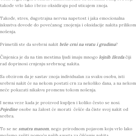
takođe vrlo lako i brzo oksidiraju pod uticajem znoja.
Takođe, stres, dugotrajna nervna napetost i jaka emocionalna
iskustva dovode do povećanog znojenja i oksidacije nakita prilikom
nošenja.
Primetili ste da srebrni nakit
brže crni na vratu i grudima
?
Činjenica je da na tim mestima ljudi imaju mnogo
lojnih žlezda
čiji
rad doprinosi crnjenju srebrnog nakita.
Sa obzirom da je sastav znoja individualan za svaku osobu, isti
srebrni nakit će na nekom postati crn za nekoliko dana, a na nekom
neće pokazati nikakvu promenu tokom nošenja.
I nema veze kada je proizvod kupljen i koliko često se nosi.
Pojedine
osobe na žalost će morati češće da čiste svoj nakit od
srebra.
To se ne
smatra manom
, nego prirodnom pojavom koju vrlo lako
možemo rešiti pomoću naših saveta za čišćenje nakita.