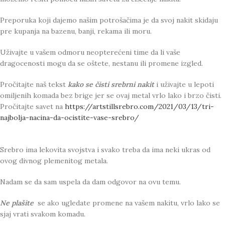
Preporuka koji dajemo našim potrošačima je da svoj nakit skidaju
pre kupanja na bazenu, banji, rekama ili moru.
Uživajte u vašem odmoru neopterećeni time da li vaše
dragocenosti mogu da se oštete, nestanu ili promene izgled.
Pročitajte naš tekst
kako se čisti srebrni nakit
i uživajte u lepoti
omiljenih komada bez brige jer se ovaj metal vrlo lako i brzo čisti.
Pročitajte savet na
https://artstillsrebro.com/2021/03/13/tri-
najbolja-nacina-da-ocistite-vase-srebro/
Srebro ima lekovita svojstva i svako treba da ima neki ukras od
ovog divnog plemenitog metala.
Nadam se da sam uspela da dam odgovor na ovu temu.
Ne plašite
se ako ugledate promene na vašem nakitu, vrlo lako se
sjaj vrati svakom komadu.