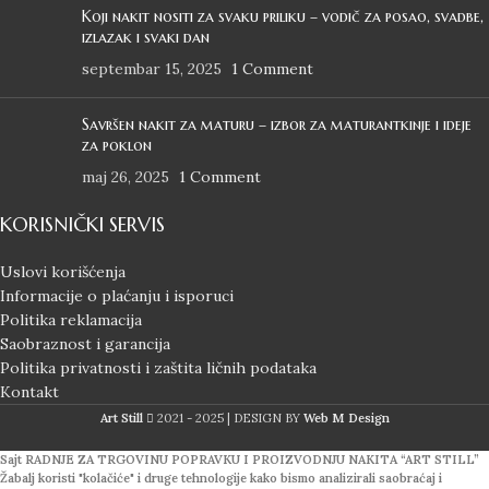
Koji nakit nositi za svaku priliku – vodič za posao, svadbe,
izlazak i svaki dan
septembar 15, 2025
1 Comment
Savršen nakit za maturu – izbor za maturantkinje i ideje
za poklon
maj 26, 2025
1 Comment
KORISNIČKI SERVIS
Uslovi korišćenja
Informacije o plaćanju i isporuci
Politika reklamacija
Saobraznost i garancija
Politika privatnosti i zaštita ličnih podataka
Kontakt
Art Still
2021 - 2025 | DESIGN BY
Web M Design
Sajt RADNJE ZA TRGOVINU POPRAVKU I PROIZVODNJU NAKITA “ART STILL”
Žabalj koristi "kolačiće" i druge tehnologije kako bismo analizirali saobraćaj i