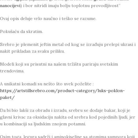
nanocijevi
) i bor nitridi imaju bolju toplotnu provodljivost”
Ovaj opis deluje vrlo naučno i teško se razume.
Pokušaću da skratim.
Srebro je plemenit jeftin metal od kog se izrađuju prelepi ukrasi i
nakit prikladan za svaku priliku.
Modeli koji su prisutni na našem tržištu pariraju svetskim
trendovima.
A unikatni komadi su nešto što uvek poželite :
https://artstillsrebro.com/product-category/luks-poklon-
paket/
Da bi bio lakši za obradu i izradu, srebru se dodaje bakar, koji je
glavni krivac za oksidaciju nakita od srebra kod pojedinih ljudi, jer
u kombinaciji sa ljudskim znojem potamni.
Osim toga, legura sadrži i aminokiseline sa atomima sumpora koji