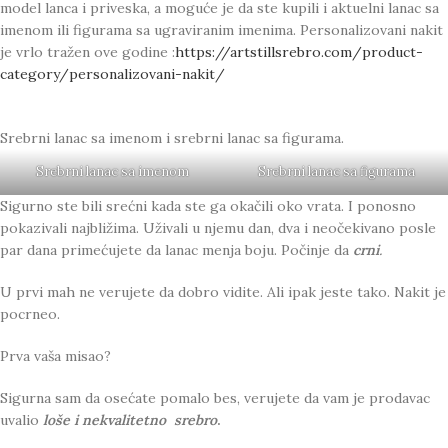
model lanca i priveska, a moguće je da ste kupili i aktuelni lanac sa
imenom ili figurama sa ugraviranim imenima. Personalizovani nakit
je vrlo tražen ove godine :
https://artstillsrebro.com/product-
category/personalizovani-nakit/
Srebrni lanac sa imenom i srebrni lanac sa figurama.
Srebrni lanac sa imenom
Srebrni lanac sa figurama
Sigurno ste bili srećni kada ste ga okačili oko vrata. I ponosno
pokazivali najbližima. Uživali u njemu dan, dva i neočekivano posle
par dana primećujete da lanac menja boju. Počinje da
crni
.
U prvi mah ne verujete da dobro vidite. Ali ipak jeste tako. Nakit je
pocrneo.
Prva vaša misao?
Sigurna sam da osećate pomalo bes, verujete da vam je prodavac
uvalio
loše i nekvalitetno srebro
.