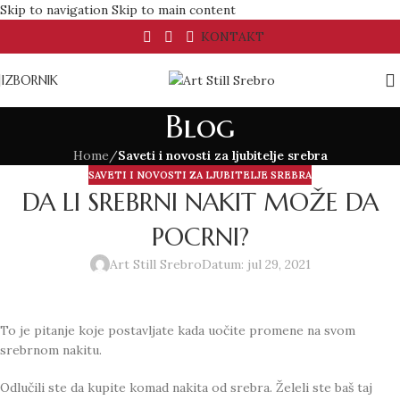
Skip to navigation
Skip to main content
KONTAKT
IZBORNIK
Blog
Home
/
Saveti i novosti za ljubitelje srebra
SAVETI I NOVOSTI ZA LJUBITELJE SREBRA
DA LI SREBRNI NAKIT MOŽE DA
POCRNI?
Art Still Srebro
Datum: jul 29, 2021
To je pitanje koje postavljate kada uočite promene na svom
srebrnom nakitu.
Odlučili ste da kupite komad nakita od srebra. Želeli ste baš taj